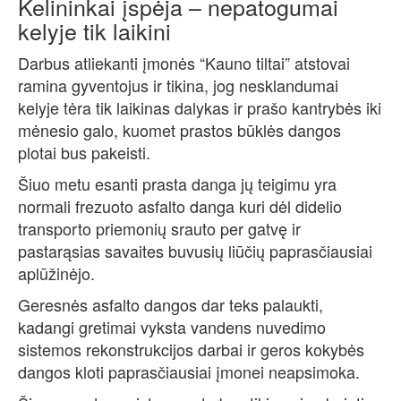
Kelininkai įspėja – nepatogumai
kelyje tik laikini
Darbus atliekanti įmonės “Kauno tiltai” atstovai
ramina gyventojus ir tikina, jog nesklandumai
kelyje tėra tik laikinas dalykas ir prašo kantrybės iki
mėnesio galo, kuomet prastos būklės dangos
plotai bus pakeisti.
Šiuo metu esanti prasta danga jų teigimu yra
normali frezuoto asfalto danga kuri dėl didelio
transporto priemonių srauto per gatvę ir
pastarąsias savaites buvusių liūčių paprasčiausiai
aplūžinėjo.
Geresnės asfalto dangos dar teks palaukti,
kadangi gretimai vyksta vandens nuvedimo
sistemos rekonstrukcijos darbai ir geros kokybės
dangos kloti paprasčiausiai įmonei neapsimoka.