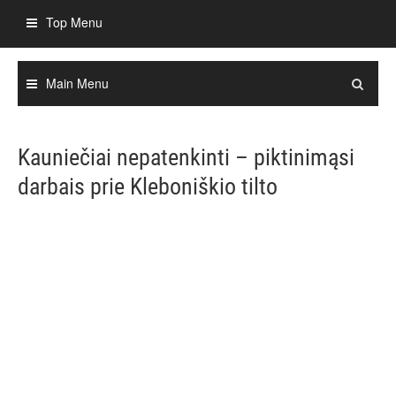
Skip
Top Menu
to
content
Main Menu
Kauniečiai nepatenkinti – piktinimąsi
darbais prie Kleboniškio tilto