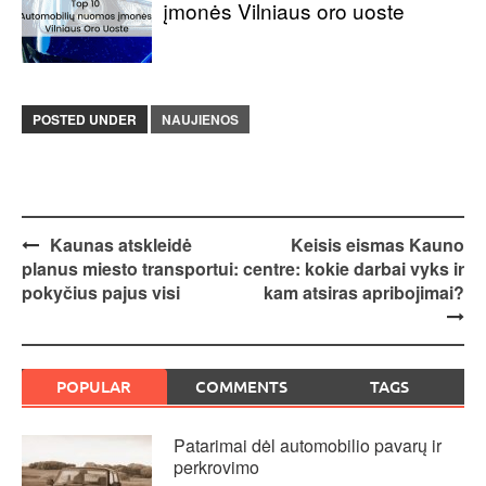
įmonės Vilniaus oro uoste
POSTED UNDER
NAUJIENOS
Post
Kaunas atskleidė
Keisis eismas Kauno
planus miesto transportui:
centre: kokie darbai vyks ir
navigation
pokyčius pajus visi
kam atsiras apribojimai?
POPULAR
COMMENTS
TAGS
Patarimai dėl automobilio pavarų ir
perkrovimo