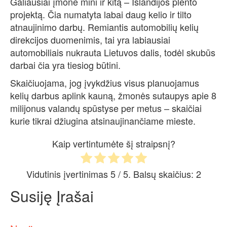
Galiausiai įmonė mini ir kitą – Islandijos plento
projektą. Čia numatyta labai daug kelio ir tilto
atnaujinimo darbų. Remiantis automobilių kelių
direkcijos duomenimis, tai yra labiausiai
automobiliais nukrauta Lietuvos dalis, todėl skubūs
darbai čia yra tiesiog būtini.
Skaičiuojama, jog įvykdžius visus planuojamus
kelių darbus aplink kauną, žmonės sutaupys apie 8
milijonus valandų spūstyse per metus – skaičiai
kurie tikrai džiugina atsinaujinančiame mieste.
Kaip vertintumėte šį straipsnį?
Vidutinis įvertinimas
5
/ 5. Balsų skaičius:
2
Susiję Įrašai