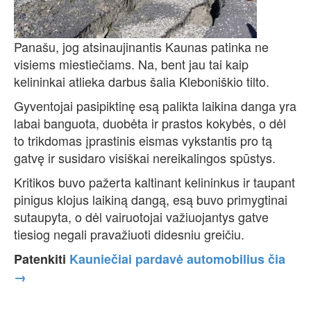
Panašu, jog atsinaujinantis Kaunas patinka ne
visiems miestiečiams. Na, bent jau tai kaip
kelininkai atlieka darbus šalia Kleboniškio tilto.
Gyventojai pasipiktinę esą palikta laikina danga yra
labai banguota, duobėta ir prastos kokybės, o dėl
to trikdomas įprastinis eismas vykstantis pro tą
gatvę ir susidaro visiškai nereikalingos spūstys.
Kritikos buvo pažerta kaltinant kelininkus ir taupant
pinigus klojus laikiną dangą, esą buvo primygtinai
sutaupyta, o dėl vairuotojai važiuojantys gatve
tiesiog negali pravažiuoti didesniu greičiu.
Patenkiti
Kauniečiai pardavė automobilius čia
→