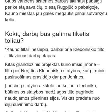
Šiuos vandens sistemos darbus tikimąsi pabaigti
per keletą savaičių, o esą Rugpjūčio pabaigoje,
Kauno miestas jau galės mėgautis pilnai sutvarkytu
keliu.
Kokių darbų bus galima tikėtis
toliau?
“Kauno tiltai” neslepia, darbai prie Kleboniškio tilto
– tik vienas darbų etapas.
Kitas grandiozinis projektas kurio imsis įmonė –
tilto per Nerį ties Kleboniškiu statybos, kur pirminis
pasiruošimas prasidėjo dar per Jonines.
Į būsimą statybų aikštelę jau keliauja technika,
būtinosios statybos medžiagos tilto pagrinde
naudojamos plieninės sijos. Viskas pradėta nuo
sijų suvirinimo darbų.