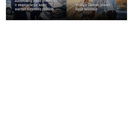
Automobilių parko priežiūra
ir eksploatacija: kodėl
Veiklų ir žaidimų planas
svarbus sisteminis požiūris
ilgoje kelionėje