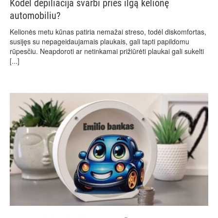
Kodėl depiliacija svarbi prieš ilgą kelionę
automobiliu?
Kelionės metu kūnas patiria nemažai streso, todėl diskomfortas,
susijęs su nepageidaujamais plaukais, gali tapti papildomu
rūpesčiu. Neapdoroti ar netinkamai prižiūrėti plaukai gali sukelti
[...]