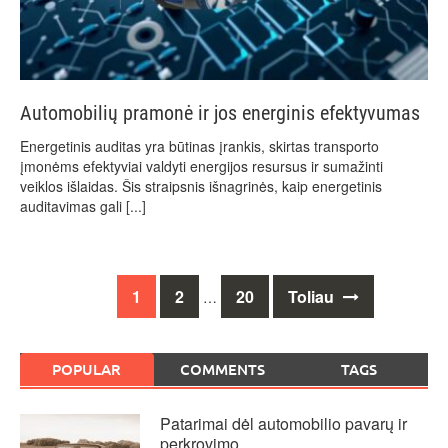
Automobilių pramonė ir jos energinis efektyvumas
Energetinis auditas yra būtinas įrankis, skirtas transporto
įmonėms efektyviai valdyti energijos resursus ir sumažinti
veiklos išlaidas. Šis straipsnis išnagrinės, kaip energetinis
auditavimas gali
[...]
Posts
1
2
20
Toliau
…
navigation
POPULAR
COMMENTS
TAGS
Patarimai dėl automobilio pavarų ir
perkrovimo