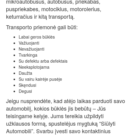
mikroautobusus, autobusus, priekabas,
puspriekabes, motociklus, motorolerius,
keturračius ir kitą transportą.
Transporto priemonė gali būti:
Labai geros būklės
Važiuojanti
Nevažiuojanti
Tvarkinga
Su defektu arba defektais
Neeksplotojama
Daužta
Su vairu kairėje pusėje
Skęndusi
Degusi
Jeigu nusprendėte, kad atėjo laikas parduoti savo
automobilį, kokios būklės jis bebūtų – Jūs
teisingame kelyje. Jums tereikia užpildyti
užklausos formą, spustelėjus mygtuką “Siūlyti
Automobili”. Svarbu įvesti savo kontaktinius