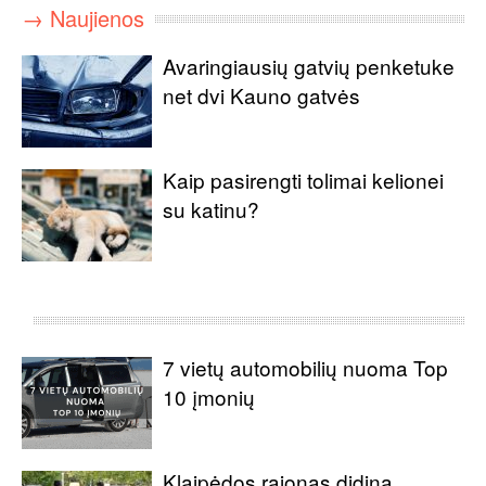
→ Naujienos
Avaringiausių gatvių penketuke
net dvi Kauno gatvės
Kaip pasirengti tolimai kelionei
su katinu?
7 vietų automobilių nuoma Top
10 įmonių
Klaipėdos rajonas didina