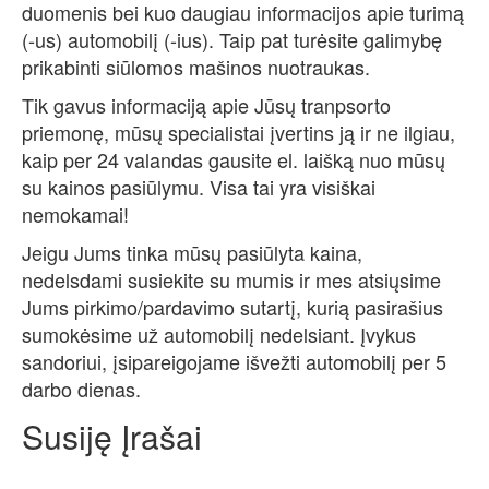
duomenis bei kuo daugiau informacijos apie turimą
(-us) automobilį (-ius). Taip pat turėsite galimybę
prikabinti siūlomos mašinos nuotraukas.
Tik gavus informaciją apie Jūsų tranpsorto
priemonę, mūsų specialistai įvertins ją ir ne ilgiau,
kaip per 24 valandas gausite el. laišką nuo mūsų
su kainos pasiūlymu. Visa tai yra visiškai
nemokamai!
Jeigu Jums tinka mūsų pasiūlyta kaina,
nedelsdami susiekite su mumis ir mes atsiųsime
Jums pirkimo/pardavimo sutartį, kurią pasirašius
sumokėsime už automobilį nedelsiant. Įvykus
sandoriui, įsipareigojame išvežti automobilį per 5
darbo dienas.
Susiję Įrašai