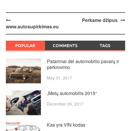
Post
Perkame džipus
www.autosupirkimas.eu
navigation
POPULAR
COMMENTS
TAGS
Patarimai dėl automobilio pavarų ir
perkrovimo
May 31, 2017
„Metų automobilis 2015“
December 26, 2017
Kas yra VIN kodas