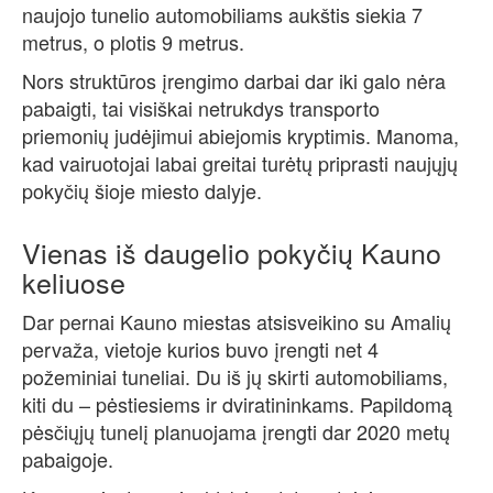
naujojo tunelio automobiliams aukštis siekia 7
metrus, o plotis 9 metrus.
Nors struktūros įrengimo darbai dar iki galo nėra
pabaigti, tai visiškai netrukdys transporto
priemonių judėjimui abiejomis kryptimis. Manoma,
kad vairuotojai labai greitai turėtų priprasti naujųjų
pokyčių šioje miesto dalyje.
Vienas iš daugelio pokyčių Kauno
keliuose
Dar pernai Kauno miestas atsisveikino su Amalių
pervaža, vietoje kurios buvo įrengti net 4
požeminiai tuneliai. Du iš jų skirti automobiliams,
kiti du – pėstiesiems ir dviratininkams. Papildomą
pėsčiųjų tunelį planuojama įrengti dar 2020 metų
pabaigoje.