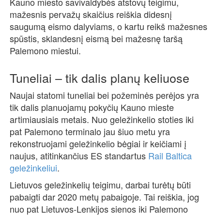
Kauno miesto savivaldybės atstovų teigimu,
mažesnis pervažų skaičius reiškia didesnį
saugumą eismo dalyviams, o kartu reikš mažesnes
spūstis, sklandesnį eismą bei mažesnę taršą
Palemono miestui.
Tuneliai – tik dalis planų keliuose
Naujai statomi tuneliai bei požeminės perėjos yra
tik dalis planuojamų pokyčių Kauno mieste
artimiausiais metais. Nuo geležinkelio stoties iki
pat Palemono terminalo jau šiuo metu yra
rekonstruojami geležinkelio bėgiai ir keičiami į
naujus, atitinkančius ES standartus
Rail Baltica
geležinkeliui
.
Lietuvos geležinkelių teigimu, darbai turėtų būti
pabaigti dar 2020 metų pabaigoje. Tai reiškia, jog
nuo pat Lietuvos-Lenkijos sienos iki Palemono