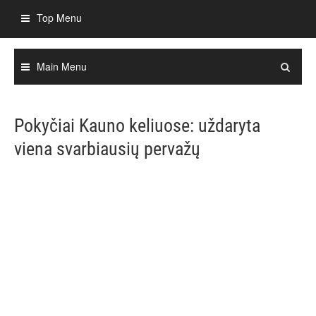
Skip
Top Menu
to
content
Main Menu
Pokyčiai Kauno keliuose: uždaryta
viena svarbiausių pervažų