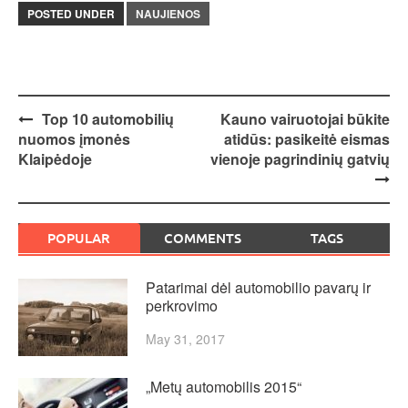
POSTED UNDER
NAUJIENOS
Post
Top 10 automobilių
Kauno vairuotojai būkite
nuomos įmonės
atidūs: pasikeitė eismas
navigation
Klaipėdoje
vienoje pagrindinių gatvių
POPULAR
COMMENTS
TAGS
Patarimai dėl automobilio pavarų ir
perkrovimo
May 31, 2017
„Metų automobilis 2015“