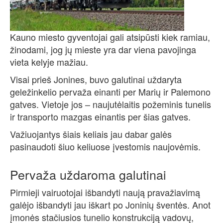
Kauno miesto gyventojai gali atsipūsti kiek ramiau,
žinodami, jog jų mieste yra dar viena pavojinga
vieta kelyje mažiau.
Visai prieš Jonines, buvo galutinai uždaryta
geležinkelio pervaža einanti per Marių ir Palemono
gatves. Vietoje jos – naujutėlaitis požeminis tunelis
ir transporto mazgas einantis per šias gatves.
Važiuojantys šiais keliais jau dabar galės
pasinaudoti šiuo keliuose įvestomis naujovėmis.
Pervaža uždaroma galutinai
Pirmieji vairuotojai išbandyti naują pravažiavimą
galėjo išbandyti jau iškart po Joninių šventės. Anot
įmonės stačiusios tunelio konstrukciją vadovų,