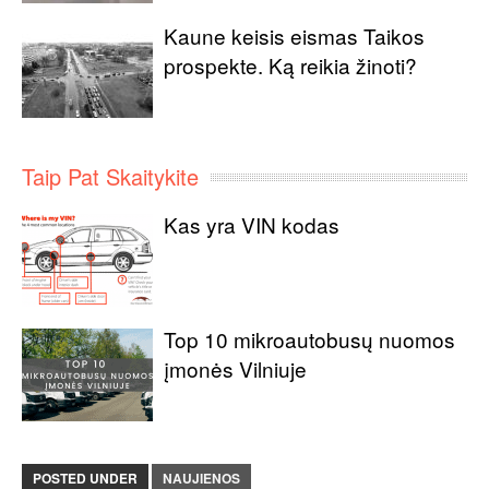
Kaune keisis eismas Taikos
prospekte. Ką reikia žinoti?
Taip Pat Skaitykite
Kas yra VIN kodas
Top 10 mikroautobusų nuomos
įmonės Vilniuje
POSTED UNDER
NAUJIENOS