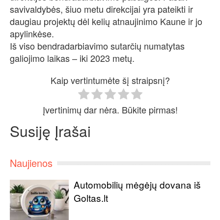
savivaldybės, šiuo metu direkcijai yra pateikti ir
daugiau projektų dėl kelių atnaujinimo Kaune ir jo
apylinkėse.
Iš viso bendradarbiavimo sutarčių numatytas
galiojimo laikas – iki 2023 metų.
Kaip vertintumėte šį straipsnį?
Įvertinimų dar nėra. Būkite pirmas!
Susiję Įrašai
Naujienos
Automobilių mėgėjų dovana iš
Goltas.lt