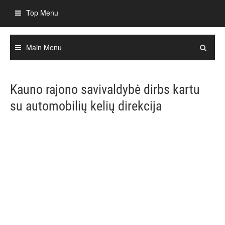
Skip
Top Menu
to
content
Main Menu
Kauno rajono savivaldybė dirbs kartu
su automobilių kelių direkcija