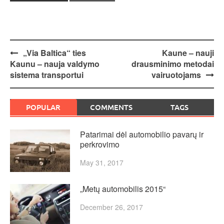
Post
„Via Baltica“ ties
Kaune – nauji
Kaunu – nauja valdymo
drausminimo metodai
navigation
sistema transportui
vairuotojams
POPULAR
COMMENTS
TAGS
Patarimai dėl automobilio pavarų ir
perkrovimo
May 31, 2017
„Metų automobilis 2015“
December 26, 2017