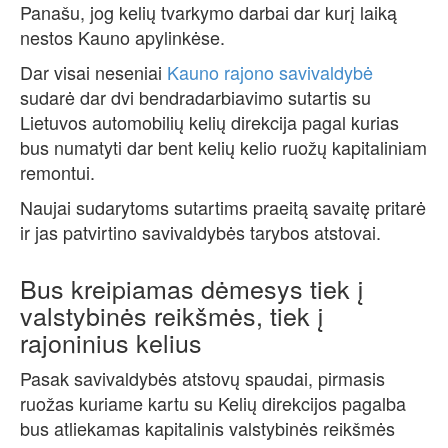
Panašu, jog kelių tvarkymo darbai dar kurį laiką
nestos Kauno apylinkėse.
Dar visai neseniai
Kauno rajono savivaldybė
sudarė dar dvi bendradarbiavimo sutartis su
Lietuvos automobilių kelių direkcija pagal kurias
bus numatyti dar bent kelių kelio ruožų kapitaliniam
remontui.
Naujai sudarytoms sutartims praeitą savaitę pritarė
ir jas patvirtino savivaldybės tarybos atstovai.
Bus kreipiamas dėmesys tiek į
valstybinės reikšmės, tiek į
rajoninius kelius
Pasak savivaldybės atstovų spaudai, pirmasis
ruožas kuriame kartu su Kelių direkcijos pagalba
bus atliekamas kapitalinis valstybinės reikšmės