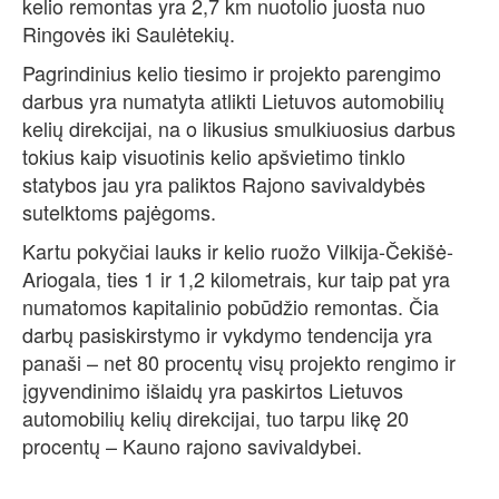
kelio remontas yra 2,7 km nuotolio juosta nuo
Ringovės iki Saulėtekių.
Pagrindinius kelio tiesimo ir projekto parengimo
darbus yra numatyta atlikti Lietuvos automobilių
kelių direkcijai, na o likusius smulkiuosius darbus
tokius kaip visuotinis kelio apšvietimo tinklo
statybos jau yra paliktos Rajono savivaldybės
sutelktoms pajėgoms.
Kartu pokyčiai lauks ir kelio ruožo Vilkija-Čekišė-
Ariogala, ties 1 ir 1,2 kilometrais, kur taip pat yra
numatomos kapitalinio pobūdžio remontas. Čia
darbų pasiskirstymo ir vykdymo tendencija yra
panaši – net 80 procentų visų projekto rengimo ir
įgyvendinimo išlaidų yra paskirtos Lietuvos
automobilių kelių direkcijai, tuo tarpu likę 20
procentų – Kauno rajono savivaldybei.