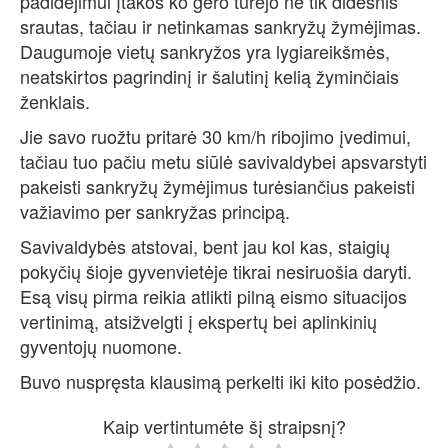
padidėjimui įtakos ko gero turėjo ne tik didesnis
srautas, tačiau ir netinkamas sankryžų žymėjimas.
Daugumoje vietų sankryžos yra lygiareikšmės,
neatskirtos pagrindinį ir šalutinį kelią žyminčiais
ženklais.
Jie savo ruožtu pritarė 30 km/h ribojimo įvedimui,
tačiau tuo pačiu metu siūlė savivaldybei apsvarstyti
pakeisti sankryžų žymėjimus turėsiančius pakeisti
važiavimo per sankryžas principą.
Savivaldybės atstovai, bent jau kol kas, staigių
pokyčių šioje gyvenvietėje tikrai nesiruošia daryti.
Esą visų pirma reikia atlikti pilną eismo situacijos
vertinimą, atsižvelgti į ekspertų bei aplinkinių
gyventojų nuomone.
Buvo nuspręsta klausimą perkelti iki kito posėdžio.
Kaip vertintumėte šį straipsnį?