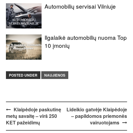
Automobilių servisai Vilniuje
Ilgalaikė automobilių nuoma Top
10 įmonių
POSTED UNDER
NAUJIENOS
Post
Klaipėdoje paskutinę
Lideikio gatvėje Klaipėdoje
metų savaitę – virš 250
– papildomos priemonės
navigation
KET pažeidimų
vairuotojams