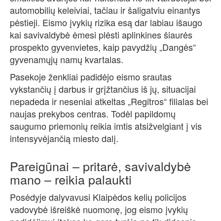
automobilių keleiviai, tačiau ir šaligatviu einantys
pėstieji. Eismo įvykių rizika esą dar labiau išaugo
kai savivaldybė ėmesi plėsti aplinkines šiaurės
prospekto gyvenvietes, kaip pavydžių „Dangės“
gyvenamųjų namų kvartalas.
Pasekoje ženkliai padidėjo eismo srautas
vykstančių į darbus ir grįžtančius iš jų, situacijai
nepadeda ir neseniai atkeltas „Regitros“ filialas bei
naujas prekybos centras. Todėl papildomų
saugumo priemonių reikia imtis atsižvelgiant į vis
intensyvėjančią miesto dalį.
Pareigūnai – pritarė, savivaldybė
mano – reikia palaukti
Posėdyje dalyvavusi Klaipėdos kelių policijos
vadovybė išreiškė nuomonę, jog eismo įvykių