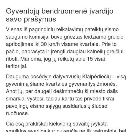
Gyventojų bendruomenė įvardijo
savo prašymus
Vienas iš pagrindinių reikalavimų pateiktų eismo
saugumo komisijai buvo griežtas leidžiamo greičio
apribojimas iki 30 km/h visame kvartale. Prie to
pačio, paprašyta ir įrengti daugiau kalnelių greičiui
riboti. Manoma, jog jų reikėtų apie 15 visai
teritorijai.
Dauguma posėdyje dalyvavusių Klaipėdiečių – visą
gyvenimą šiame kvartales gyvenantys žmonės.
Anot jų, per daugelį dešimtmečių ši miesto dalis
smarkiai vystėsi, tačiau kartu tas privedė tikrai
pavojingų eismo sąlygų susidariusių šiuose
ruožuose.
Čia esą praktiškai kiekvieną savaitę įvyksta
smulkios avarijos kur nukenčia ne tik vairuotojai bei