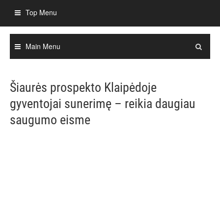
Skip
Top Menu
to
content
Main Menu
Šiaurės prospekto Klaipėdoje
gyventojai sunerimę – reikia daugiau
saugumo eisme