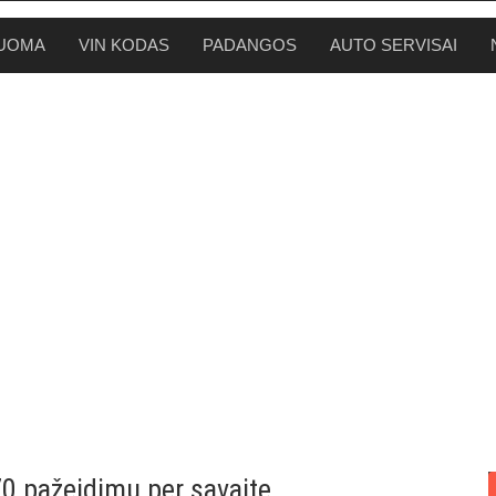
UOMA
VIN KODAS
PADANGOS
AUTO SERVISAI
70 pažeidimų per savaitę