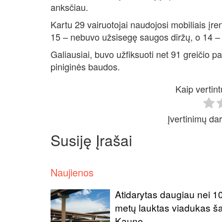
anksčiau.
Kartu 29 vairuotojai naudojosi mobiliais įren
15 – nebuvo užsisegę saugos diržų, o 14 –
Galiausiai, buvo užfiksuoti net 91 greičio 
piniginės baudos.
Kaip vertint
Įvertinimų dar
Susiję Įrašai
Naujienos
Atidarytas daugiau nei 1
metų lauktas viadukas ša
Kauno