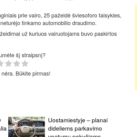
giniais prie vairo, 25 pažeidė šviesoforo taisykles,
 neturėjo tinkamo automobilio draudimo.
pažeidimai už kuriuos vairuotojams buvo paskirtos
umėte šį straipsnį?
 nėra. Būkite pirmas!
0
Uostamiestyje – planai
lia
dideliems parkavimo
ypatumų pokyčiams