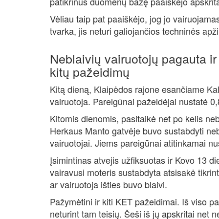
patikrinus duomenų bazę paaiškėjo apskritai n
Vėliau taip pat paaiškėjo, jog jo vairuojama
tvarka, jis neturi galiojančios techninės ap
Neblaivių vairuotojų pagauta ir 
kitų pažeidimų
Kitą dieną, Klaipėdos rajone esančiame Ka
vairuotoja. Pareigūnai pažeidėjai nustatė 0
Kitomis dienomis, pasitaikė net po kelis neb
Herkaus Manto gatvėje buvo sustabdyti nebl
vairuotojai. Jiems pareigūnai atitinkamai nu
Įsimintinas atvejis užfiksuotas ir Kovo 13 d
vairavusi moteris sustabdyta atsisakė tikrin
ar vairuotoja išties buvo blaivi.
Pažymėtini ir kiti KET pažeidimai. Iš viso 
neturint tam teisių. Šeši iš jų apskritai net 