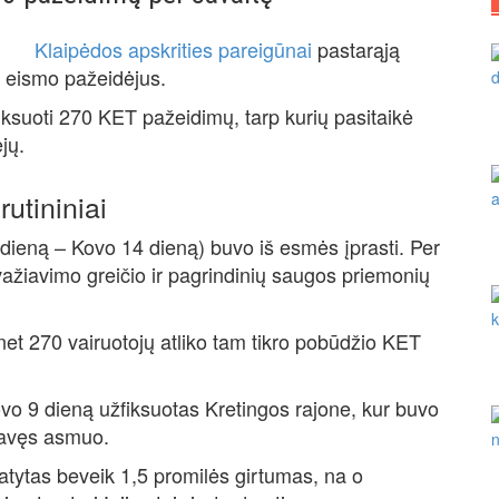
Klaipėdos apskrities pareigūnai
pastarąją
 eismo pažeidėjus.
iksuoti 270 KET pažeidimų, tarp kurių pasitaikė
jų.
rutininiai
8 dieną – Kovo 14 dieną) buvo iš esmės įprasti. Per
 važiavimo greičio ir pagrindinių saugos priemonių
et 270 vairuotojų atliko tam tikro pobūdžio KET
vo 9 dieną užfiksuotas Kretingos rajone, kur buvo
ravęs asmuo.
tytas beveik 1,5 promilės girtumas, na o