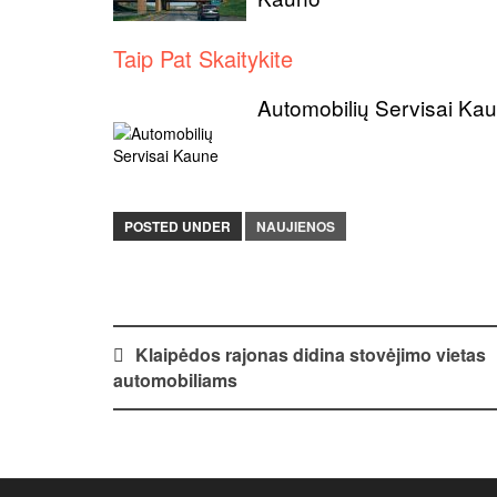
Taip Pat Skaitykite
Automobilių Servisai Ka
POSTED UNDER
NAUJIENOS
Post
Klaipėdos rajonas didina stovėjimo vietas
automobiliams
navigation