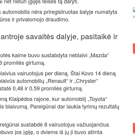
et neturi įgijęs teisės tą daryti.
s automobilis nėra priregistruotas šalyje numatyta
žiūros ir privalomojo draudimo.
antroje savaitės dalyje, pasitaikė ir
lotės kaime buvo sustabdyta neblaivi „Mazda“
,8 promilės girtumą.
laivius vairuotojus per dieną. Štai Kovo 14 dieną
aivūs automobilių „Renault“ ir „Chrysler“
statė 0,48 ir 0,59 promilės girtumą.
ieną Klaipėdos rajone, kur automobilį „Toyota“
tis blaivumą. Pareigūnai dar laukia tyrimų rezultatų
pareigūnai sustabdė 8 vairuotojus važiuojančius
nebuvo jos įgiję, o dviems iš jų ji buvo atimta