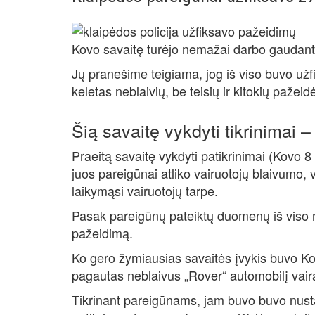
Kovo savaitę turėjo nemažai darbo gaudant
Jų pranešime teigiama, jog iš viso buvo užf
keletas neblaivių, be teisių ir kitokių pažeidė
Šią savaitę vykdyti tikrinimai – 
Praeitą savaitę vykdyti patikrinimai (Kovo 
juos pareigūnai atliko vairuotojų blaivumo,
laikymąsi vairuotojų tarpe.
Pasak pareigūnų pateiktų duomenų iš viso n
pažeidimą.
Ko gero žymiausias savaitės įvykis buvo Ko
pagautas neblaivus „Rover“ automobilį vai
Tikrinant pareigūnams, jam buvo buvo nusta