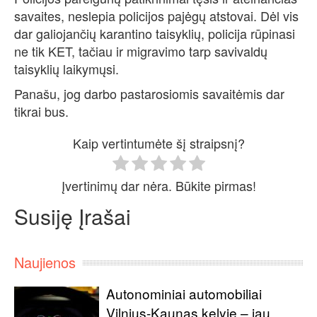
savaites, neslepia policijos pajėgų atstovai. Dėl vis
dar galiojančių karantino taisyklių, policija rūpinasi
ne tik KET, tačiau ir migravimo tarp savivaldų
taisyklių laikymųsi.
Panašu, jog darbo pastarosiomis savaitėmis dar
tikrai bus.
Kaip vertintumėte šį straipsnį?
Įvertinimų dar nėra. Būkite pirmas!
Susiję Įrašai
Naujienos
Autonominiai automobiliai
Vilnius-Kaunas kelyje – jau