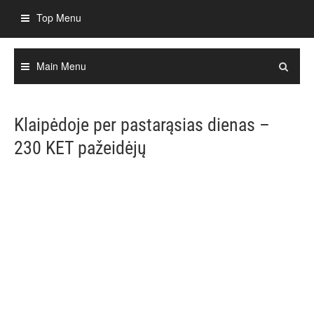
Skip
Top Menu
to
content
Main Menu
Klaipėdoje per pastarąsias dienas –
230 KET pažeidėjų