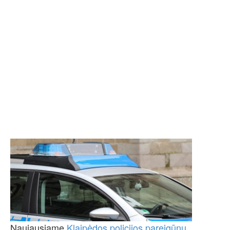
Naujausiame
Klaipėdos policijos pareigūnų