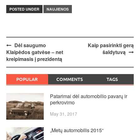
POSTED UNDER
NAUJIENOS
Post
Dėl saugumo
Kaip pasirinkti gerą
Klaipėdos gatvėse – net
šaldytuvą
navigation
kreipimasis į prezidentą
POPULAR
COMMENTS
TAGS
Patarimai dėl automobilio pavarų ir
perkrovimo
May 31, 2017
„Metų automobilis 2015“