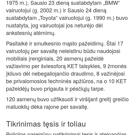
1975 m.), Sausio 23 dieną sustabdytam „BMW“
vairuotojui (g. 2002 m.) ir Sausio 24 dieną
sustabdytam „Toyota“ vairuotojui (g. 1990 m.) buvo
nustatyta, jog vairuotojai jos neturėjo dėl
ankstesnių atėmimų.
Pasitaikė ir smulkesnio mąsto pažeidimų. Štai 17
vairuotojų per savaitę neleistinu būdu naudojosi
mobiliais įrenginiais, 20 asmenų pažeidė
važiavimo per šviesoforą KET taisykles, 9 žmonės
įkliuvo dėl nebegaliojančio draudimo, 8 važinėjosi
be privalomosios techninės apžiūros, na o 10 KET
pažeidėjų buvo prigauta ir pėsčiųjų tarpe.
120 asmenų buvo užfiksuoti ir viršijant greitį greičio
matuoklių dėka rajone per savaitę.
Tikrinimas tęsis ir toliau
Policijos pareigūnų patikrinimai tęsis ir ateinančias