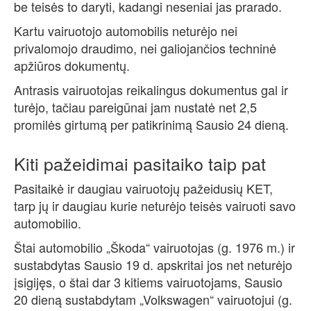
be teisės to daryti, kadangi neseniai jas prarado.
Kartu vairuotojo automobilis neturėjo nei
privalomojo draudimo, nei galiojančios techninė
apžiūros dokumentų.
Antrasis vairuotojas reikalingus dokumentus gal ir
turėjo, tačiau pareigūnai jam nustatė net 2,5
promilės girtumą per patikrinimą Sausio 24 dieną.
Kiti pažeidimai pasitaiko taip pat
Pasitaikė ir daugiau vairuotojų pažeidusių KET,
tarp jų ir daugiau kurie neturėjo teisės vairuoti savo
automobilio.
Štai automobilio „Škoda“ vairuotojas (g. 1976 m.) ir
sustabdytas Sausio 19 d. apskritai jos net neturėjo
įsigijęs, o štai dar 3 kitiems vairuotojams, Sausio
20 dieną sustabdytam „Volkswagen“ vairuotojui (g.