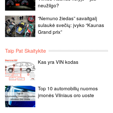
neužilgo?
“Nemuno žiedas” savaitgalį
sulaukė svečių: įvyko “Kaunas
Grand prix”
Taip Pat Skaitykite
Kas yra VIN kodas
Top 10 automobilių nuomos
įmonės Vilniaus oro uoste