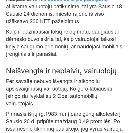
atliktame vairuotojų patikrinime, tai yra Sausio 18 –
Sausio 24 dienomis, miesto rajone iš viso
užfiksavo 230 KET pažeidimus.
Kaip ir dažniausiai tokių reidų metu, daugiausiai
dėmesio buvo skirta tai, kaip vairuotojai laikosi
kelyje saugumo priemonių, ar naudojasi mobiliais
įrenginiais ir panašiai.
Neišvengta ir neblaivių vairuotojų
Per savaitę nebuvo išvengta ir alkoholiu
apsisvaiginusių vairuotojų. Ko gero labiausiai
įstrigo du įvykiai su 2 Opel automobilių
vairuotojais.
Pirmasis iš jų (g.1983 m.) į pareigūnų alkotesterį
Sausio 20 d. pripūtė maždaug 0,49 promilės. Po
išsamesnio tikrinimų paaiškėjo, jog vyras vairuoja