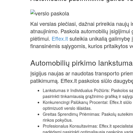
Kai verslas plečiasi, dažnai prireikia naujų i
atnaujinimo. Paskola automobilių įsigijimui
plėtimui.
Effex.lt
suteikia unikalią galimybę 
finansinėmis sąlygomis, kurios pritaikytos v
Automobilių pirkimo lankstum
Įsigijus naujas ar naudotas transporto priem
patikimumą. Effex.lt paskolos siūlo daugyb
Lankstumas ir Individualus Požiūris: Paskolos są
pasirinkti tinkamiausią grąžinimo grafiką ir sąlyg
Konkurencingi Palūkanų Procentai: Effex.lt siū
optimizuoti verslo išlaidas.
Greitas Sprendimų Priėmimas: Paskolų suteikimas vy
rinkos pokyčius.
Profesionalus Konsultavimas: Effex.lt specialista
padėdami pasirinkti optimaliausią paskolos varia