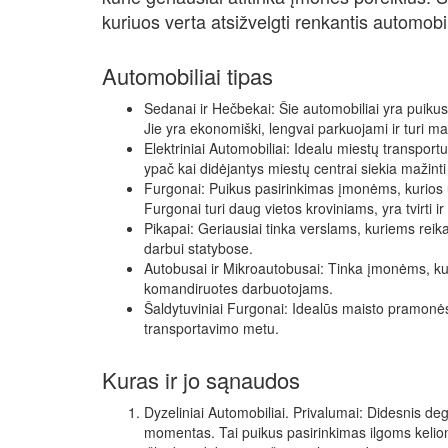
kuriuos verta atsižvelgti renkantis automobil
Automobiliai tipas
Sedanai ir Hečbekai: Šie automobiliai yra puikus
Jie yra ekonomiški, lengvai parkuojami ir turi 
Elektriniai Automobiliai: Idealu miestų transportu
ypač kai didėjantys miestų centrai siekia mažinti
Furgonai: Puikus pasirinkimas įmonėms, kurios u
Furgonai turi daug vietos kroviniams, yra tvirti ir 
Pikapai: Geriausiai tinka verslams, kuriems rei
darbui statybose.
Autobusai ir Mikroautobusai: Tinka įmonėms, kur
komandiruotes darbuotojams.
Šaldytuviniai Furgonai: Idealūs maisto pramonės
transportavimo metu.
Kuras ir jo sąnaudos
Dyzeliniai Automobiliai. Privalumai: Didesnis d
momentas. Tai puikus pasirinkimas ilgoms keli