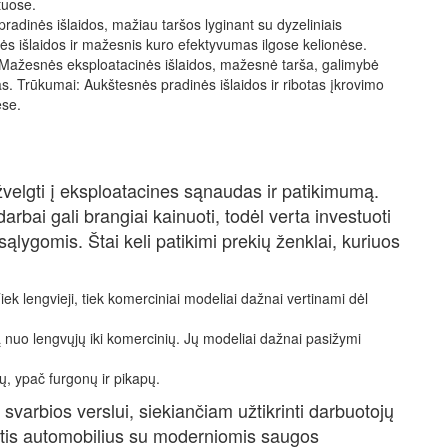
tuose.
radinės išlaidos, mažiau taršos lyginant su dyzeliniais
ės išlaidos ir mažesnis kuro efektyvumas ilgose kelionėse.
mai: Mažesnės eksploatacinės išlaidos, mažesnė tarša, galimybė
. Trūkumai: Aukštesnės pradinės išlaidos ir ribotas įkrovimo
ėse.
žvelgti į eksploatacines sąnaudas ir patikimumą.
rbai gali brangiai kainuoti, todėl verta investuoti
ąlygomis. Štai keli patikimi prekių ženklai, kuriuos
k lengvieji, tiek komerciniai modeliai dažnai vertinami dėl
 nuo lengvųjų iki komercinių. Jų modeliai dažnai pasižymi
ų, ypač furgonų ir pikapų.
svarbios verslui, siekiančiam užtikrinti darbuotojų
tis automobilius su moderniomis saugos