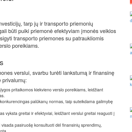
nvesticijų, tarp jų ir transporto priemonių
 gali būti puiki priemonė efektyviam įmonės veiklos
įsigyti transporto priemones su patraukliomis
erslo poreikiams.
as
ones verslui, svarbu turėti lankstumą ir finansinę
ę privalumų:
lygos pritaikomos kiekvieno verslo poreikiams, leidžiant
as.
lo konkurencingas palūkanų normas, taip suteikdama galimybę
ksta greitai ir efektyviai, leidžiant verslui greitai reaguoti į
i visada pasiruošę konsultuoti dėl finansinių sprendimų,
ntą.