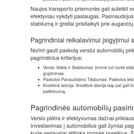
Naujos transporto priemonės gali suteikti ve
efektyviau vykdyti paslaugas. Pasinaudojus pa
stabilumą ir greitai prisitaikyti prie augančių
Pagrindiniai reikalavimui įsigyjimui
Norint gauti paskolą verslui automobilių pirki
pagrindinius kriterijus:
Verslo Veikla ir Stabilumas: Įmonė turi turėti sta
grąžinimas.
Paskolos Panaudojimo Tikslumas: Paskolos lėšos
Kreditinė Istorija: Kreditinė istorija taip pat gali
patikimumą.
Pagrindinės automobilių pasiri
Verslo plėtra ir efektyvumas dažnai priklau
Investavimas į automobilius gali žymiai pager
kurie geriausiai atitinka įmonės poreikius. Št