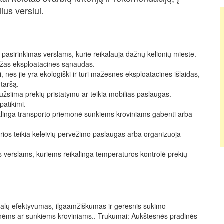
ius verslui.
 pasirinkimas verslams, kurie reikalauja dažnų kelionių mieste.
mažas eksploatacines sąnaudas.
i, nes jie yra ekologiški ir turi mažesnes eksploatacines išlaidas,
 taršą.
žsiima prekių pristatymu ar teikia mobilias paslaugas.
patikimi.
kalinga transporto priemonė sunkiems kroviniams gabenti arba
ios teikia keleivių pervežimo paslaugas arba organizuoja
 verslams, kuriems reikalinga temperatūros kontrolė prekių
egalų efektyvumas, ilgaamžiškumas ir geresnis sukimo
onėms ar sunkiems kroviniams.. Trūkumai: Aukštesnės pradinės