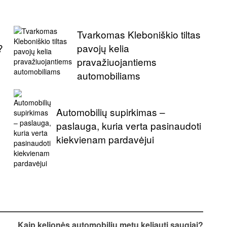
Tvarkomas Kleboniškio tiltas
?
pavojų kelia
pravažiuojantiems
automobiliams
Automobilių supirkimas –
paslauga, kuria verta pasinaudoti
kiekvienam pardavėjui
Kaip kelionės automobiliu metu keliauti saugiai?