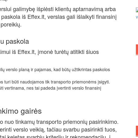
rslui galimybę išplėsti klientų aptarnavimą arba
skola iš Effex.lt, verslas gali išlaikyti finansinį
 poreikių.
 su paskola
mui iš Effex.lt, įmonė turėtų atitikti šiuos
bilų verslo planą ir pajamas, kad būtų užtikrintas paskolos
 turi būti naudojamos tik transporto priemonėms įsigyti.
 būti vertinama, nes tai padeda įvertinti verslo finansinį
nkimo gairės
so nuo tinkamų transporto priemonių pasirinkimo.
inti verslo veiklą, tačiau svarbu pasirinkti tuos,
ai keletas svarbių kriterijų ir rekomendacijų, į