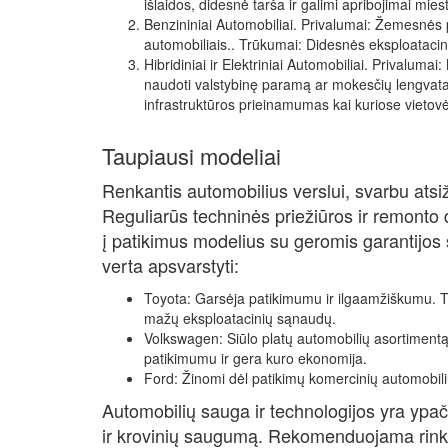
išlaidos, didesnė tarša ir galimi apribojimai mies
Benzininiai Automobiliai. Privalumai: Žemesnės p
automobiliais.. Trūkumai: Didesnės eksploatacin
Hibridiniai ir Elektriniai Automobiliai. Privalu
naudoti valstybinę paramą ar mokesčių lengvatas
infrastruktūros prieinamumas kai kuriose vietov
Taupiausi modeliai
Renkantis automobilius verslui, svarbu atsi
Reguliarūs techninės priežiūros ir remonto da
į patikimus modelius su geromis garantijos s
verta apsvarstyti:
Toyota: Garsėja patikimumu ir ilgaamžiškumu. Tie
mažų eksploatacinių sąnaudų.
Volkswagen: Siūlo platų automobilių asortimentą
patikimumu ir gera kuro ekonomija.
Ford: Žinomi dėl patikimų komercinių automobili
Automobilių sauga ir technologijos yra ypač 
ir krovinių saugumą. Rekomenduojama rink