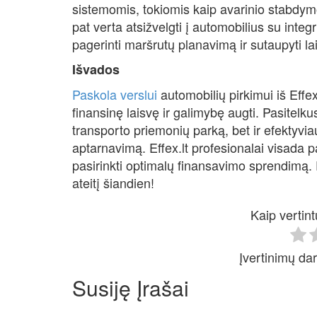
sistemomis, tokiomis kaip avarinio stabdymo
pat verta atsižvelgti į automobilius su inte
pagerinti maršrutų planavimą ir sutaupyti la
Išvados
Paskola verslui
automobilių pirkimui iš Effex
finansinę laisvę ir galimybę augti. Pasitelk
transporto priemonių parką, bet ir efektyviau
aptarnavimą. Effex.lt profesionalai visada p
pasirinkti optimalų finansavimo sprendimą. Pa
ateitį šiandien!
Kaip vertint
Įvertinimų dar
Susiję Įrašai