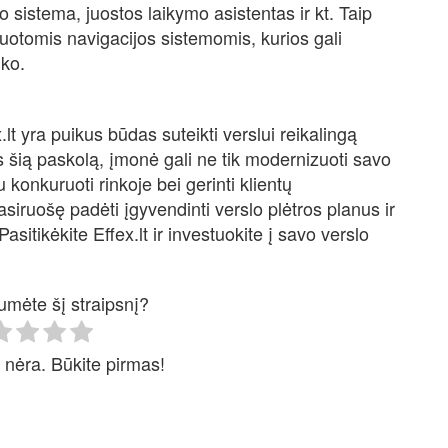
 sistema, juostos laikymo asistentas ir kt. Taip
gruotomis navigacijos sistemomis, kurios gali
iko.
.lt yra puikus būdas suteikti verslui reikalingą
us šią paskolą, įmonė gali ne tik modernizuoti savo
 konkuruoti rinkoje bei gerinti klientų
asiruošę padėti įgyvendinti verslo plėtros planus ir
sitikėkite Effex.lt ir investuokite į savo verslo
umėte šį straipsnį?
 nėra. Būkite pirmas!