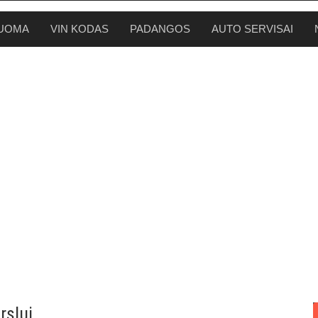
UOMA
VIN KODAS
PADANGOS
AUTO SERVISAI
rslui