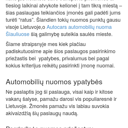
tiesiog laikinai atvykote kelionei į tam tikrą miestą –
šias paslaugas teikiančios įmonės gali padėti jums
turėti “ratus”. Šiandien tokių nuomos punktų gausu
visoje Lietuvoje,o
Autocars automobilių nuoma
Šiauliuose
šią galimybę suteikia saulės mieste.
Šiame straipsnyje mes kiek plačiau
padiskutuosime apie šios paslaugos pasirinkimo
priežastis bei ypatybes, privalumus bei pagal
kokius kriterijus reikėtų pasirinkti įmonę nuomai.
Automobilių nuomos ypatybės
Ne paslaptis jog ši paslauga, visai kaip ir kitose
vakarų šalyse, pamažu darosi vis populiaresnė ir
Lietuvoje. Žmonės pamažu vis labiau suvokia
akivaizdžią šių paslaugų naudą.