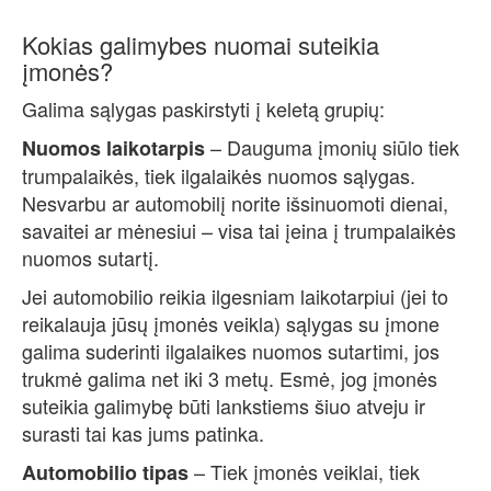
Kokias galimybes nuomai suteikia
įmonės?
Galima sąlygas paskirstyti į keletą grupių:
– Dauguma įmonių siūlo tiek
Nuomos laikotarpis
trumpalaikės, tiek ilgalaikės nuomos sąlygas.
Nesvarbu ar automobilį norite išsinuomoti dienai,
savaitei ar mėnesiui – visa tai įeina į trumpalaikės
nuomos sutartį.
Jei automobilio reikia ilgesniam laikotarpiui (jei to
reikalauja jūsų įmonės veikla) sąlygas su įmone
galima suderinti ilgalaikes nuomos sutartimi, jos
trukmė galima net iki 3 metų. Esmė, jog įmonės
suteikia galimybę būti lankstiems šiuo atveju ir
surasti tai kas jums patinka.
– Tiek įmonės veiklai, tiek
Automobilio tipas