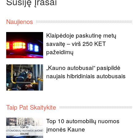
Susiję Įrašai
Naujienos
Klaipėdoje paskutinę metų
savaitę – virš 250 KET
pažeidimų
„Kauno autobusai“ pasipildė
naujais hibridiniais autobusais
Taip Pat Skaitykite
Top 10 automobilių nuomos
įmonės Kaune