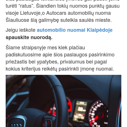
turėti “ratus”. Šiandien tokių nuomos punktų gausu
visoje Lietuvoje,o Autocars automobilių nuoma
Šiauliuose šią galimybę suteikia saulės mieste.
Jeigu ieškote
automobilio nuomai Klaipėdoje
spauskite nuorodą.
Šiame straipsnyje mes kiek plačiau
padiskutuosime apie šios paslaugos pasirinkimo
priežastis bei ypatybes, privalumus bei pagal
kokius kriterijus reikėtų pasirinkti įmonę nuomai.