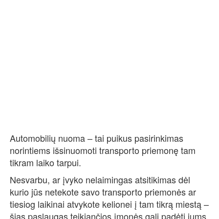
Automobilių nuoma – tai puikus pasirinkimas
norintiems išsinuomoti transporto priemonę tam
tikram laiko tarpui.
Nesvarbu, ar įvyko nelaimingas atsitikimas dėl
kurio jūs netekote savo transporto priemonės ar
tiesiog laikinai atvykote kelionei į tam tikrą miestą –
šias paslaugas teikiančios įmonės gali padėti jums