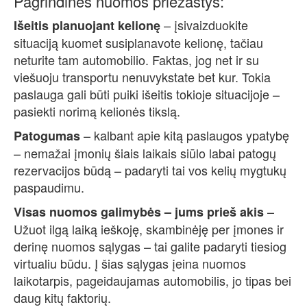
Pagrindinės nuomos priežastys:
– įsivaizduokite
Išeitis planuojant kelionę
situaciją kuomet susiplanavote kelionę, tačiau
neturite tam automobilio. Faktas, jog net ir su
viešuoju transportu nenuvykstate bet kur. Tokia
paslauga gali būti puiki išeitis tokioje situacijoje –
pasiekti norimą kelionės tikslą.
– kalbant apie kitą paslaugos ypatybę
Patogumas
– nemažai įmonių šiais laikais siūlo labai patogų
rezervacijos būdą – padaryti tai vos kelių mygtukų
paspaudimu.
–
Visas nuomos galimybės – jums prieš akis
Užuot ilgą laiką ieškoję, skambinėję per įmones ir
derinę nuomos sąlygas – tai galite padaryti tiesiog
virtualiu būdu. Į šias sąlygas įeina nuomos
laikotarpis, pageidaujamas automobilis, jo tipas bei
daug kitų faktorių.