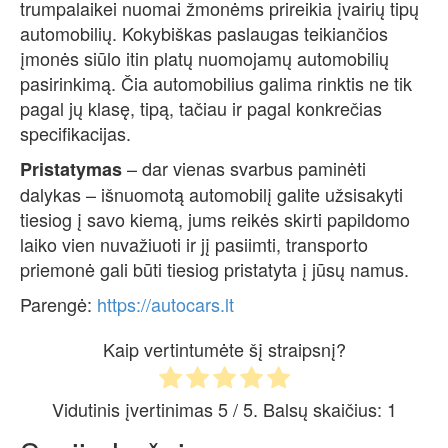
trumpalaikei nuomai žmonėms prireikia įvairių tipų
automobilių. Kokybiškas paslaugas teikiančios
įmonės siūlo itin platų nuomojamų automobilių
pasirinkimą. Čia automobilius galima rinktis ne tik
pagal jų klasę, tipą, tačiau ir pagal konkrečias
specifikacijas.
– dar vienas svarbus paminėti
Pristatymas
dalykas – išnuomotą automobilį galite užsisakyti
tiesiog į savo kiemą, jums reikės skirti papildomo
laiko vien nuvažiuoti ir jį pasiimti, transporto
priemonė gali būti tiesiog pristatyta į jūsų namus.
Parengė:
https://autocars.lt
Kaip vertintumėte šį straipsnį?
Vidutinis įvertinimas
5
/ 5. Balsų skaičius:
1