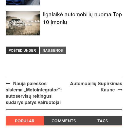
Ilgalaikė automobilių nuoma Top
10 įmonių
POSTED UNDER
NAUJIENOS
Post
Nauja paieškos
Automobilių Supirkimas
sistema „Motointegrator“:
Kaune
navigation
autoservisų reitingus
sudarys patys vairuotojai
POPULAR
COMMENTS
TAGS