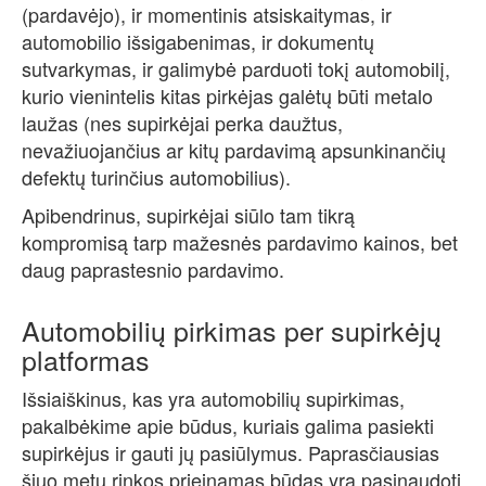
(pardavėjo), ir momentinis atsiskaitymas, ir
automobilio išsigabenimas, ir dokumentų
sutvarkymas, ir galimybė parduoti tokį automobilį,
kurio vienintelis kitas pirkėjas galėtų būti metalo
laužas (nes supirkėjai perka daužtus,
nevažiuojančius ar kitų pardavimą apsunkinančių
defektų turinčius automobilius).
Apibendrinus, supirkėjai siūlo tam tikrą
kompromisą tarp mažesnės pardavimo kainos, bet
daug paprastesnio pardavimo.
Automobilių pirkimas per supirkėjų
platformas
Išsiaiškinus, kas yra automobilių supirkimas,
pakalbėkime apie būdus, kuriais galima pasiekti
supirkėjus ir gauti jų pasiūlymus. Paprasčiausias
šiuo metu rinkos prieinamas būdas yra pasinaudoti