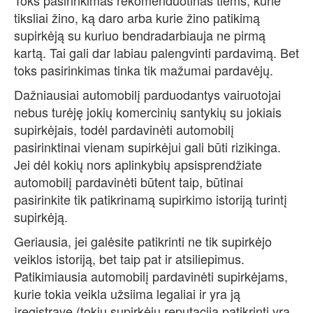
Toks pasirinkimas rekomenduotinas tiems, kurie
tiksliai žino, ką daro arba kurie žino patikimą
supirkėją su kuriuo bendradarbiauja ne pirmą
kartą. Tai gali dar labiau palengvinti pardavimą. Bet
toks pasirinkimas tinka tik mažumai pardavėjų.
Dažniausiai automobilį parduodantys vairuotojai
nebus turėję jokių komercinių santykių su jokiais
supirkėjais, todėl pardavinėti automobilį
pasirinktinai vienam supirkėjui gali būti rizikinga.
Jei dėl kokių nors aplinkybių apsisprendžiate
automobilį pardavinėti būtent taip, būtinai
pasirinkite tik patikrinamą supirkimo istoriją turintį
supirkėją.
Geriausia, jei galėsite patikrinti ne tik supirkėjo
veiklos istoriją, bet taip pat ir atsiliepimus.
Patikimiausia automobilį pardavinėti supirkėjams,
kurie tokia veikla užsiima legaliai ir yra ją
įregistravę (tokių supirkėjų reputaciją patikrinti yra