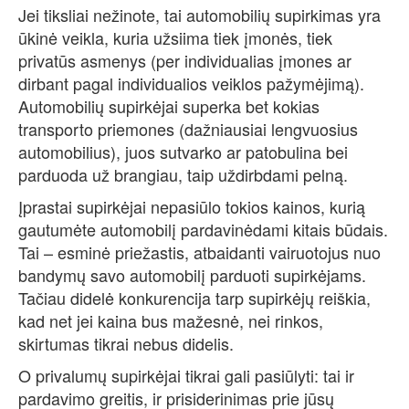
Jei tiksliai nežinote, tai automobilių supirkimas yra
ūkinė veikla, kuria užsiima tiek įmonės, tiek
privatūs asmenys (per individualias įmones ar
dirbant pagal individualios veiklos pažymėjimą).
Automobilių supirkėjai superka bet kokias
transporto priemones (dažniausiai lengvuosius
automobilius), juos sutvarko ar patobulina bei
parduoda už brangiau, taip uždirbdami pelną.
Įprastai supirkėjai nepasiūlo tokios kainos, kurią
gautumėte automobilį pardavinėdami kitais būdais.
Tai – esminė priežastis, atbaidanti vairuotojus nuo
bandymų savo automobilį parduoti supirkėjams.
Tačiau didelė konkurencija tarp supirkėjų reiškia,
kad net jei kaina bus mažesnė, nei rinkos,
skirtumas tikrai nebus didelis.
O privalumų supirkėjai tikrai gali pasiūlyti: tai ir
pardavimo greitis, ir prisiderinimas prie jūsų