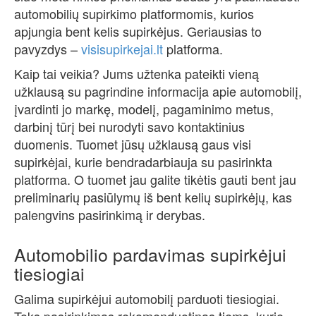
automobilių supirkimo platformomis, kurios
apjungia bent kelis supirkėjus. Geriausias to
pavyzdys –
visisupirkejai.lt
platforma.
Kaip tai veikia? Jums užtenka pateikti vieną
užklausą su pagrindine informacija apie automobilį,
įvardinti jo markę, modelį, pagaminimo metus,
darbinį tūrį bei nurodyti savo kontaktinius
duomenis. Tuomet jūsų užklausą gaus visi
supirkėjai, kurie bendradarbiauja su pasirinkta
platforma. O tuomet jau galite tikėtis gauti bent jau
preliminarių pasiūlymų iš bent kelių supirkėjų, kas
palengvins pasirinkimą ir derybas.
Automobilio pardavimas supirkėjui
tiesiogiai
Galima supirkėjui automobilį parduoti tiesiogiai.