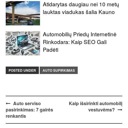
Atidarytas daugiau nei 10 metų
lauktas viadukas šalia Kauno
Automobilių Priedų Internetinė
Rinkodara: Kaip SEO Gali
Padėti
POSTED UNDER
AUTO SUPIRKIMAS
Post
Auto serviso
Kaip išsirinkti automobilį
pasirinkimas: 7 gairės
vestuvėms?
navigation
renkantis