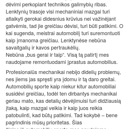
dėvimi perkopiant technikos galimybių ribas.
Lenktynių trasoje visi mechaniniai mazgai turi
atlaikyti gerokai didesnius krūvius nei važinėjant
gatvėmis, tad jie greičiau dėvisi, turi būti patikimi. O
kai sugenda, meistrai automobilį turi suremontuoti
kaip įmanoma greičiau. Lenktynėse nebūna
savaitgalių ir kavos pertraukėlių.
Nebūna „bus gerai ir taip“. Visą tą patirtį mes
naudojame remontuodami įprastus automobilius.
Profesionalūs mechanikai nebijo didelių problemų,
nes jiems jas spręsti yra įdomu ir tą daro greitai.
Automobilių sporte kaip niekur kitur automobiliai
susidėvi greičiau, todėl ten dirbantys mechanikai
geriau mato, kas detalių dėvėjimuisi turi didžiausią
įtaką, kaip mazgai veikia ir kaip juos reikia
patobulinti, kad būtų patikimi. Tad kokybė – bene
pagrindinis mūsų prioritetas. Šias