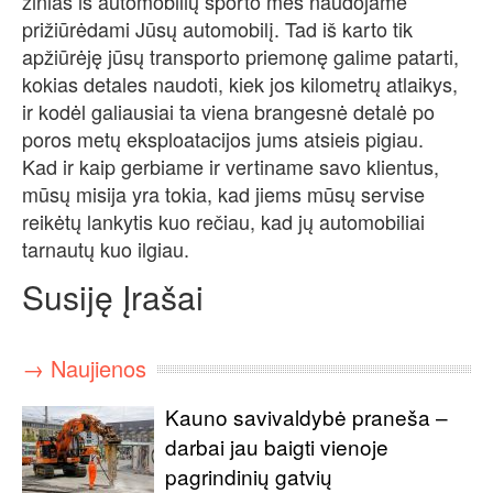
žinias iš automobilių sporto mes naudojame
prižiūrėdami Jūsų automobilį. Tad iš karto tik
apžiūrėję jūsų transporto priemonę galime patarti,
kokias detales naudoti, kiek jos kilometrų atlaikys,
ir kodėl galiausiai ta viena brangesnė detalė po
poros metų eksploatacijos jums atsieis pigiau.
Kad ir kaip gerbiame ir vertiname savo klientus,
mūsų misija yra tokia, kad jiems mūsų servise
reikėtų lankytis kuo rečiau, kad jų automobiliai
tarnautų kuo ilgiau.
Susiję Įrašai
→ Naujienos
Kauno savivaldybė praneša –
darbai jau baigti vienoje
pagrindinių gatvių