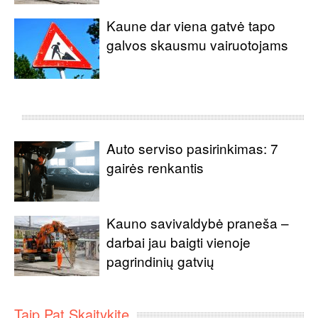
Kaune dar viena gatvė tapo
galvos skausmu vairuotojams
Auto serviso pasirinkimas: 7
gairės renkantis
Kauno savivaldybė praneša –
darbai jau baigti vienoje
pagrindinių gatvių
Taip Pat Skaitykite