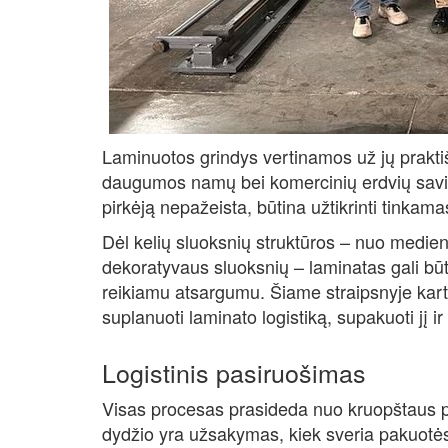
Laminuotos grindys vertinamos už jų praktiš
daugumos namų bei komercinių erdvių savini
pirkėją nepažeista, būtina užtikrinti tinkam
Dėl kelių sluoksnių struktūros – nuo medieno
dekoratyvaus sluoksnių – laminatas gali bū
reikiamu atsargumu. Šiame straipsnyje kar
suplanuoti laminato logistiką, supakuoti jį ir 
Logistinis pasiruošimas
Visas procesas prasideda nuo kruopštaus pl
dydžio yra užsakymas, kiek sveria pakuotė