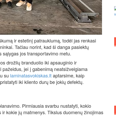
kumą ir estetinį patrauklumą, todėl jas renkasi
nkai. Tačiau norint, kad ši danga pasiektų
as sąlygas jos transportavimo metu.
s drožlių branduolio iki apsauginio ir
ti pažeidus, jei į gabenimą neatsižvelgiama
tu su
laminatasvokiskas.lt
aptarsime, kaip
pristatyti iki kliento durų be jokių defektų.
anavimo. Pirmiausia svarbu nustatyti, kokio
s ir kokie jų matmenys. Tikslus duomenų žinojimas