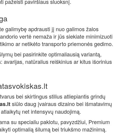
 pažeisti paviršiaus sluoksnį.
ga
ite galimybę apdrausti jį nuo galimos žalos
sandorio vertė nemaža ir jūs siekiate minimizuoti
tsitikimo ar netikėto transporto priemonės gedimo.
lymų bei pasirinkite optimaliausią variantą,
: avarijas, natūralius reiškinius ar kitus išorinius
tasvokiskas.lt
tvarus bei skirtingus stilius atliepiantis grindų
siūlo daug įvairaus dizaino bei išmatavimų
s.lt
 atlaikytų net intensyvų naudojimą.
ama su specialiu paklotu, pavyzdžiui, Premium
ikyti optimalią šilumą bei triukšmo mažinimą.