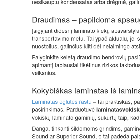
nesikauptų kondensatas arba drėgmė, galinti
Draudimas – papildoma apsau
Įsigyjant didesnį laminato kiekį, apsvarstyk
transportavimo metu. Tai ypač aktualu, jei 
nuostolius, galinčius kilti dėl nelaimingo a
Palyginkite keletą draudimo bendrovių pasiū
apimantį labiausiai tikėtinus rizikos faktorius
veiksnius.
Kokybiškas laminatas iš lamina
Laminatas eglutės raštu
– tai praktiškas, pa
pasirinkimas. Parduotuvė
laminatasvokiska
vokiškų laminato gaminių, sukurtų taip, kad
Danga, tinkanti šildomoms grindims, gamin
Sound ar Superior Sound, o tai padeda pala