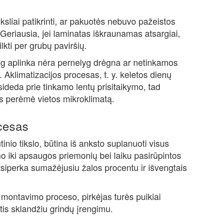
tiksliai patikrinti, ar pakuotės nebuvo pažeistos
Geriausia, jei laminatas iškraunamas atsargiai,
lkti per grubų paviršių.
, jog aplinka nėra pernelyg drėgna ar netinkamos
 Aklimatizacijos procesas, t. y. keletos dienų
isideda prie tinkamo lentų prisitaikymo, tad
tas perėmė vietos mikroklimatą.
cesas
inio tikslo, būtina iš anksto suplanuoti visus
o iki apsaugos priemonių bei laiku pasirūpintos
iperka sumažėjusiu žalos procentu ir išvengtais
 montavimo proceso, pirkėjas turės puikiai
gtis sklandžiu grindų įrengimu.