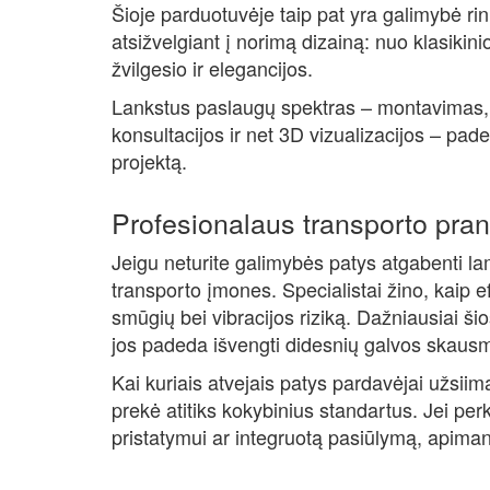
Šioje parduotuvėje taip pat yra galimybė ri
atsižvelgiant į norimą dizainą: nuo klasikinio
žvilgesio ir elegancijos.
Lankstus paslaugų spektras – montavimas, 
konsultacijos ir net 3D vizualizacijos – pa
projektą.
Profesionalaus transporto pra
Jeigu neturite galimybės patys atgabenti lam
transporto įmones. Specialistai žino, kaip ef
smūgių bei vibracijos riziką. Dažniausiai š
jos padeda išvengti didesnių galvos skausm
Kai kuriais atvejais patys pardavėjai užsii
prekė atitiks kokybinius standartus. Jei perk
pristatymui ar integruotą pasiūlymą, apiman