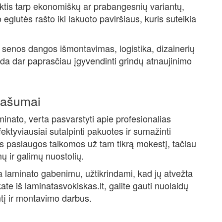
nktis tarp ekonomiškų ar prabangesnių variantų,
 eglutės rašto iki lakuoto paviršiaus, kuris suteikia
senos dangos išmontavimas, logistika, dizainerių
deda dar paprasčiau įgyvendinti grindų atnaujinimo
našumai
inato, verta pasvarstyti apie profesionalias
ektyviausiai sutalpinti pakuotes ir sumažinti
ios paslaugos taikomos už tam tikrą mokestį, tačiau
ų ir galimų nuostolių.
ma laminato gabenimu, užtikrindami, kad jų atvežta
ate iš laminatasvokiskas.lt, galite gauti nuolaidų
tį ir montavimo darbus.