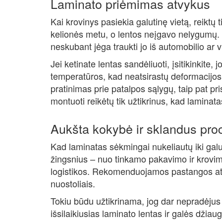
Laminato priėmimas atvykus
Kai krovinys pasiekia galutinę vietą, reiktų 
kelionės metu, o lentos neįgavo nelygumų. 
neskubant jėga traukti jo iš automobilio ar vi
Jei ketinate lentas sandėliuoti, įsitikinkite
temperatūros, kad neatsirastų deformacijos.
pratinimas prie patalpos sąlygų, taip pat pr
montuoti reikėtų tik užtikrinus, kad lamina
Aukšta kokybė ir sklandus pro
Kad laminatas sėkmingai nukeliautų iki galut
žingsnius – nuo tinkamo pakavimo ir krovim
logistikos. Rekomenduojamos pastangos ats
nuostoliais.
Tokiu būdu užtikrinama, jog dar nepradėjus
išsilaikiusias laminato lentas ir galės džiau