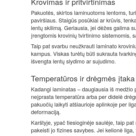
Krovimas ir pritvirtinimas
Pakuotės, skirtos laminuotoms lentoms, turi
paviršiaus. Staigūs posūkiai ar krūvis, tenk
lentų skilimą. Geriausia, jei dėžes galima su
įrengtomis krovinių tvirtinimo sistemomis, 
Taip pat svarbu neužkrauti laminato kroviniu 
kampus. Viskas turėtų būti sukrauta tvarkin
išvengta lentų slydimo ar sujudimo.
Temperatūros ir drėgmės įtaka
Kadangi laminatas – daugiausia iš medžio pl
neįprasta temperatūra arba per didelė drėgm
pakuočių laikyti atšiaurioje aplinkoje per ilg
deformaciją.
Karštyje, ypač tiesioginėje saulėje, taip pat
pakeisti jo fizines savybes. Jei kelionė ilga