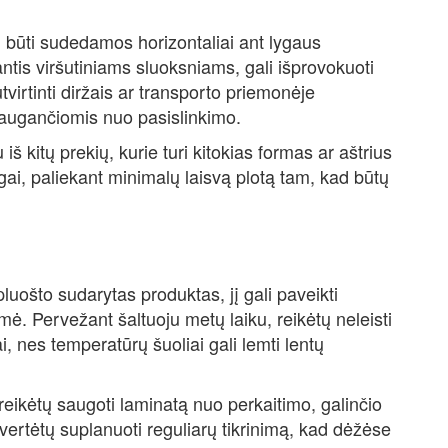
 būti sudedamos horizontaliai ant lygaus
antis viršutiniams sluoksniams, gali išprovokuoti
tvirtinti diržais ar transporto priemonėje
saugančiomis nuo pasislinkimo.
iš kitų prekių, kurie turi kitokias formas ar aštrius
gai, paliekant minimalų laisvą plotą tam, kad būtų
uošto sudarytas produktas, jį gali paveikti
ė. Pervežant šaltuoju metų laiku, reikėtų neleisti
ai, nes temperatūrų šuoliai gali lemti lentų
 reikėtų saugoti laminatą nuo perkaitimo, galinčio
, vertėtų suplanuoti reguliarų tikrinimą, kad dėžėse