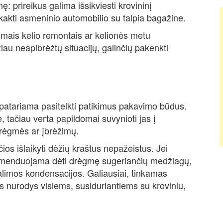
ę: prireikus galima išsikviesti krovininį
kakti asmeninio automobilio su talpia bagažine.
imais kelio remontais ar kelionės metu
au neapibrėžtų situacijų, galinčių pakenkti
 patariama pasitelkti patikimus pakavimo būdus.
tačiau verta papildomai suvynioti jas į
drėgmės ar įbrėžimų.
os išlaikyti dėžių kraštus nepažeistus. Jei
komenduojama dėti drėgmę sugeriančių medžiagų,
limos kondensacijos. Galiausiai, tinkamas
s nurodys visiems, susiduriantiems su kroviniu,