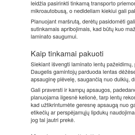
leidžia pasirinkti tinkamą transporto priemon
mikroautobusą, o nedideliam kiekiui gali pa
Planuojant maršrutą, derėtų pasidomėti gal
sutinkamais apribojimais, kad būtų kuo maži
laminato saugumui.
Kaip tinkamai pakuoti
Siekiant išvengti laminato lentų pažeidimų,
Daugelis gamintojų parduoda lentas dėžėse, 
apsauginę plėvelę, saugančią nuo dulkių, 
Gali praversti ir kampų apsaugos, padedanči
planuojama ilgesnė kelionė, tarp lentų re
kad užtikrintumėte geresnę apsaugą nuo ga
etikečių ar perspėjamųjų lipdukų naudojima
jog tai jautri prekė.