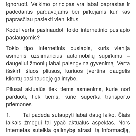
ignoruoti. Veikimo principas yra labai paprastas ir
padedantis pardavėjams bei pirkėjams kur kas
paprasčiau pasiekti vieni kitus.
Kodėl verta pasinaudoti tokio internetinio puslapio
paslaugomis?
Tokio tipo internetinis puslapis, kuris vienija
asmenis užsiimančius automobilių supirkimu –
daugeliui žmonių labai palengvina gyvenimą. Verta
išskirti šiuos pliusus, kuriuos įvertina daugelis
klientų pasinaudoję galimybe.
Pliusai aktualūs tiek tiems asmenims, kurie nori
parduoti, tiek tiems, kurie superka transporto
priemones.
1. Tai padeda sutaupyti labai daug laiko. Šiais
laikais žmogui tai ypač aktualus aspektas. Nors
internetas suteikia galimybę atrasti tą informaciją,