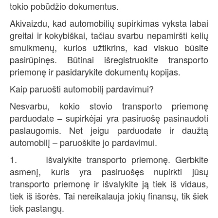
tokio pobūdžio dokumentus.
Akivaizdu, kad automobilių supirkimas vyksta labai
greitai ir kokybiškai, tačiau svarbu nepamiršti kelių
smulkmenų, kurios užtikrins, kad viskuo būsite
pasirūpinęs. Būtinai išregistruokite transporto
priemonę ir pasidarykite dokumentų kopijas.
Kaip paruošti automobilį pardavimui?
Nesvarbu, kokio stovio transporto priemonę
parduodate – supirkėjai yra pasiruošę pasinaudoti
paslaugomis. Net jeigu parduodate ir daužtą
automobilį – paruoškite jo pardavimui.
1. Išvalykite transporto priemonę. Gerbkite
asmenį, kuris yra pasiruošęs nupirkti jūsų
transporto priemonę ir išvalykite ją tiek iš vidaus,
tiek iš išorės. Tai nereikalauja jokių finansų, tik šiek
tiek pastangų.