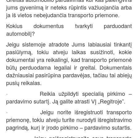
jums gyvenimą ir neteks rūpintis važiuojančia arba
ja iš vietos nebejudančia transporto priemone.
Kokius dokumentus tvarkyti parduodant
automobilį?
Jeigu sistemoje atradote Jums labiausiai tinkantį
pasiūlymą, tokiu atveju laikas susižinoti, kokie
dokumentai yra reikalingi, kad transporto priemonė
būtų perduodama legaliai ir greitai. Dokumentais
dažniausiai pasirūpina pardavėjas, tačiau tai abiejų
pusių reikalas.
· Reikia užpildyti specialią pirkimo –
pardavimo sutartį. Ją galite atrasti VĮ „Regitroje”.
· Jeigu norite išregistruoti transporto
priemonę, tokiu atveju turite nurodyti išregistravimo
pagrindą, kurį ir įrodo pirkimo – pardavimo sutartis.