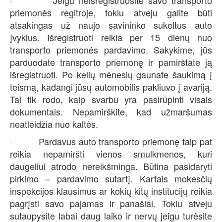
· Jeigu neišregistruosite savo transporto
priemonės regitroje, tokiu atveju galite būti
atsakingas už naujo savininko sukeltus auto
įvykius. Išregistruoti reikia per 15 dienų nuo
transporto priemonės pardavimo. Sakykime, jūs
parduodate transporto priemonę ir pamirštate ją
išregistruoti. Po kelių mėnesių gaunate šaukimą į
teismą, kadangi jūsų automobilis pakliuvo į avariją.
Tai tik rodo, kaip svarbu yra pasirūpinti visais
dokumentais. Nepamirškite, kad užmaršumas
neatleidžia nuo kaltės.
· Pardavus auto transporto priemonę taip pat
reikia nepamiršti vienos smulkmenos, kuri
daugeliui atrodo nereikšminga. Būtina pasidaryti
pirkimo – pardavimo sutartį. Kartais mokesčių
inspekcijos klausimus ar kokių kitų institucijų reikia
pagrįsti savo pajamas ir panašiai. Tokiu atveju
sutaupysite labai daug laiko ir nervų jeigu turėsite