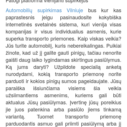
Patogi platforma vienijanti supirkėjus
Automobilių supirkimas Vilniuje
bus kur kas
paprastesnis jeigu pasinaudosite kokybiška
internetinės svetainės sistema, kuri vienija visas
kompanijas ir visus individualius asmenis, kurie
superka transporto priemones. Kaip viskas veikia?
Jūs turite automobilį, kuris nebereikalingas. Puikiai
žinote, kad už jį galite gauti pinigų, tačiau nenorite
gaišti daug laiko lygindamas skirtingus pasiūlymus.
Ką jums daryti? Užpildote specialią anketą
nurodydami, kokią transporto priemonę norite
parduoti ir kokios pinigų sumos pageidaujate. Jūsų
paraiška išsiunčiama visiems šia veikla
užsiimantiems asmenims, kuriems gali būti
aktualus Jūsų pasiūlymas. Įvertinę jūsų poreikius
jie juos patenkina arba pasiūlo jiems tinkamą
variantą. Tuomet transporto priemonę
parduodantis asmuo gali priimti pasiūlymą arba jį