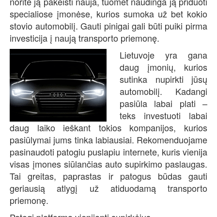
norite ją pakeisti nauja, tuomet naudinga ją priduoti
specialiose įmonėse, kurios sumoka už bet kokio
stovio automobilį. Gauti pinigai gali būti puiki pirma
investicija į naują transporto priemonę.
Lietuvoje yra gana
daug įmonių, kurios
sutinka nupirkti jūsų
automobilį. Kadangi
pasiūla labai plati –
teks investuoti labai
daug laiko ieškant tokios kompanijos, kurios
pasiūlymai jums tinka labiausiai. Rekomenduojame
pasinaudoti patogiu puslapiu internete, kuris vienija
visas įmones siūlančias auto supirkimo paslaugas.
Tai greitas, paprastas ir patogus būdas gauti
geriausią atlygį už atiduodamą transporto
priemonę.