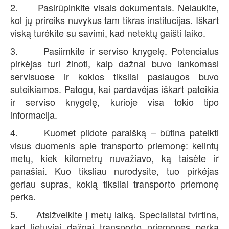
2. Pasirūpinkite visais dokumentais. Nelaukite,
kol jų prireiks nuvykus tam tikras institucijas. Iškart
viską turėkite su savimi, kad netektų gaišti laiko.
3. Pasiimkite ir serviso knygelę. Potencialus
pirkėjas turi žinoti, kaip dažnai buvo lankomasi
servisuose ir kokios tiksliai paslaugos buvo
suteikiamos. Patogu, kai pardavėjas iškart pateikia
ir serviso knygelę, kurioje visa tokio tipo
informacija.
4. Kuomet pildote paraišką – būtina pateikti
visus duomenis apie transporto priemonę: kelintų
metų, kiek kilometrų nuvažiavo, ką taisėte ir
panašiai. Kuo tiksliau nurodysite, tuo pirkėjas
geriau supras, kokią tiksliai transporto priemonę
perka.
5. Atsižvelkite į metų laiką. Specialistai tvirtina,
kad lietuviai dažnai transporto priemones perka