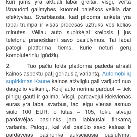
kuri jums yra aktuali labai greitai, visgi, verta
išnaudoti galimybes, kuomet paieškos veikia dar
efektyviau. Svarbiausia, kad pildoma anketa yra
labai trumpa ir visas procesas užtruks vos kelias
minutes. Vėliau auto supirkėjai kreipsis į jus
telefonu pranešdami savo pasiūlymus. Tai labai
patogi platforma tiems, kurie neturi gerų
kompiuterinių įgūdžių.
2. Tuo pačiu tokia platforma padeda atrasti
kainos aspektu patį geriausią variantą.
Automobilių
supirkimas Kaune
kainos atžvilgiu gali varijuoti nuo
daugelio veiksnių. Kokį auto norima parduoti – tiek
pinigų gauti ir galima. Visgi, pardavėjui kiekvienas
euras yra labai svarbus, tad jeigu vienas asmuo
siūlo 100 EUR, o kitas – 105, tokiu atveju
pardavėjas pasirinks jam labiausiai tinkamą
variantą. Patogu, kai visi pasiūlo savo kainas ir
pardavėjas pasirenka aukščiausią pasiūlymą.