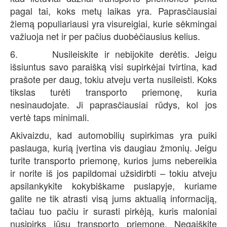
pagal tai, koks metų laikas yra. Paprasčiausiai
žiemą populiariausi yra visureigiai, kurie sėkmingai
važiuoja net ir per pačius duobėčiausius kelius.
6. Nusileiskite ir nebijokite derėtis. Jeigu
išsiuntus savo paraišką visi supirkėjai tvirtina, kad
prašote per daug, tokiu atveju verta nusileisti. Koks
tikslas turėti transporto priemonę, kuria
nesinaudojate. Ji paprasčiausiai rūdys, kol jos
vertė taps minimali.
Akivaizdu, kad automobilių supirkimas yra puiki
paslauga, kurią įvertina vis daugiau žmonių. Jeigu
turite transporto priemonę, kurios jums nebereikia
ir norite iš jos papildomai užsidirbti – tokiu atveju
apsilankykite kokybiškame puslapyje, kuriame
galite ne tik atrasti visą jums aktualią informaciją,
tačiau tuo pačiu ir surasti pirkėją, kuris maloniai
nusipirks jūsų transporto priemonę. Negaiškite