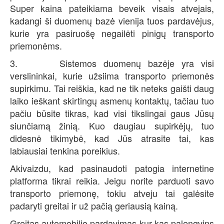
Super kaina pateikiama beveik visais atvejais,
kadangi ši duomenų bazė vienija tuos pardavėjus,
kurie yra pasiruošę negailėti pinigų transporto
priemonėms.
3. Sistemos duomenų bazėje yra visi
verslininkai, kurie užsiima transporto priemonės
supirkimu. Tai reiškia, kad ne tik neteks gaišti daug
laiko ieškant skirtingų asmenų kontaktų, tačiau tuo
pačiu būsite tikras, kad visi tikslingai gaus Jūsų
siunčiamą žinią. Kuo daugiau supirkėjų, tuo
didesnė tikimybė, kad Jūs atrasite tai, kas
labiausiai tenkina poreikius.
Akivaizdu, kad pasinaudoti patogia internetine
platforma tikrai reikia. Jeigu norite parduoti savo
transporto priemonę, tokiu atveju tai galėsite
padaryti greitai ir už pačią geriausią kainą.
Greitas automobilio pardavimas kur kas palengvins