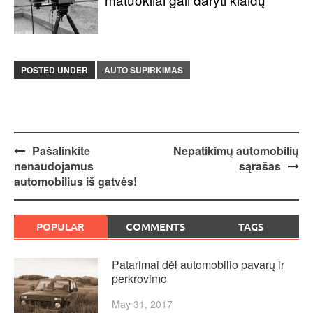
POSTED UNDER
AUTO SUPIRKIMAS
Post
Pašalinkite
Nepatikimų automobilių
nenaudojamus
sąrašas
navigation
automobilius iš gatvės!
POPULAR
COMMENTS
TAGS
Patarimai dėl automobilio pavarų ir
perkrovimo
May 31, 2017