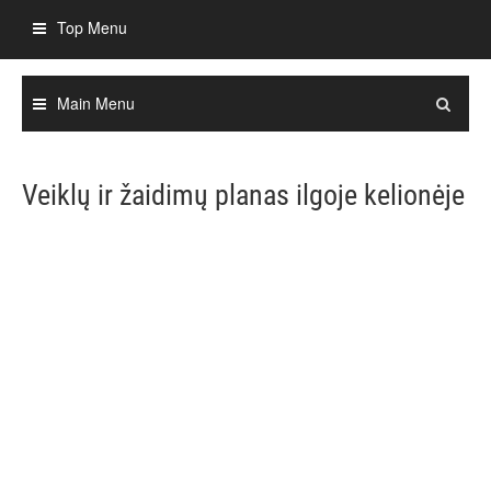
Skip
Top Menu
to
content
Main Menu
Veiklų ir žaidimų planas ilgoje kelionėje