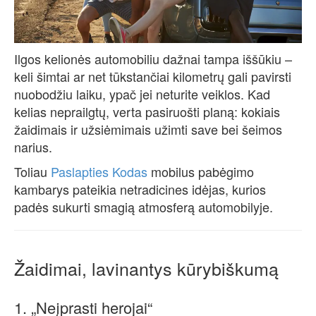
Ilgos kelionės automobiliu dažnai tampa iššūkiu –
keli šimtai ar net tūkstančiai kilometrų gali pavirsti
nuobodžiu laiku, ypač jei neturite veiklos. Kad
kelias neprailgtų, verta pasiruošti planą: kokiais
žaidimais ir užsiėmimais užimti save bei šeimos
narius.
Toliau
Paslapties Kodas
mobilus pabėgimo
kambarys pateikia netradicines idėjas, kurios
padės sukurti smagią atmosferą automobilyje.
Žaidimai, lavinantys kūrybiškumą
1. „Neįprasti herojai“