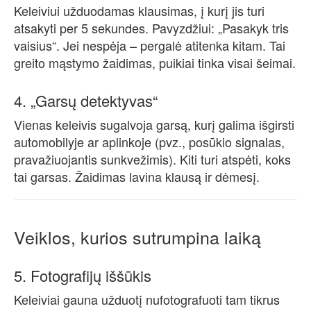
Keleiviui užduodamas klausimas, į kurį jis turi
atsakyti per 5 sekundes. Pavyzdžiui: „Pasakyk tris
vaisius“. Jei nespėja – pergalė atitenka kitam. Tai
greito mąstymo žaidimas, puikiai tinka visai šeimai.
4. „Garsų detektyvas“
Vienas keleivis sugalvoja garsą, kurį galima išgirsti
automobilyje ar aplinkoje (pvz., posūkio signalas,
pravažiuojantis sunkvežimis). Kiti turi atspėti, koks
tai garsas. Žaidimas lavina klausą ir dėmesį.
Veiklos, kurios sutrumpina laiką
5. Fotografijų iššūkis
Keleiviai gauna užduotį nufotografuoti tam tikrus