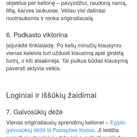
objektus per kelionę – pavyzdžiui, raudoną namą,
tiltą, karves laukuose. Vėliau visi dalinasi
nuotraukomis ir renka originaliausią.
6. Podkasto viktorina
Įsijunkite tinklalaidę. Po kelių minučių klausymo
vienas keleivis turi užduoti klausimą apie girdėtą
turinį, o kiti atsakinėja. Tai puikus būdas klausymą
paversti aktyvia veikla.
Loginiai ir iššūkių žaidimai
7. Galvosūkių dėžė
Vienas originaliausių sprendimų kelionei –
Egipto
galvosūkių dėžė iš Paslapties Kodas
. Ji leidžia