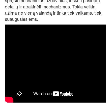
spręsti mechaninius uždavinius, ieškoti paslėptų
detalių ir atrakinėti mechanizmus. Tokia veikla
užima ne vieną valandą ir tinka tiek vaikams, tiek
suaugusiesiems.