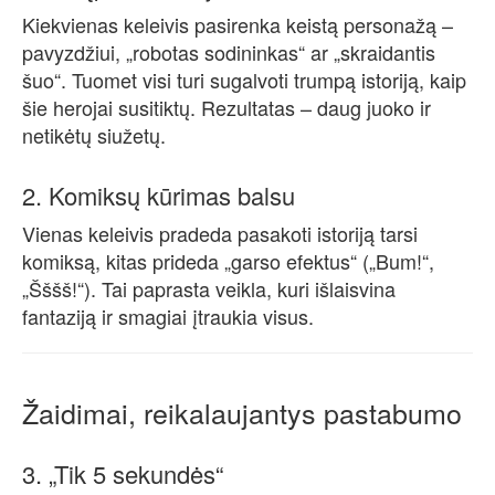
Kiekvienas keleivis pasirenka keistą personažą –
pavyzdžiui, „robotas sodininkas“ ar „skraidantis
šuo“. Tuomet visi turi sugalvoti trumpą istoriją, kaip
šie herojai susitiktų. Rezultatas – daug juoko ir
netikėtų siužetų.
2. Komiksų kūrimas balsu
Vienas keleivis pradeda pasakoti istoriją tarsi
komiksą, kitas prideda „garso efektus“ („Bum!“,
„Šššš!“). Tai paprasta veikla, kuri išlaisvina
fantaziją ir smagiai įtraukia visus.
Žaidimai, reikalaujantys pastabumo
3. „Tik 5 sekundės“