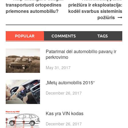
transportuoti ortopedines
priežiūra ir eksploatacija:
navigation
priemones automobiliu?
kodėl svarbus sisteminis
požiūris
POPULAR
COMMENTS
TAGS
Patarimai dėl automobilio pavarų ir
perkrovimo
May 31, 2017
„Metų automobilis 2015“
December 26, 2017
Kas yra VIN kodas
December 26, 2017