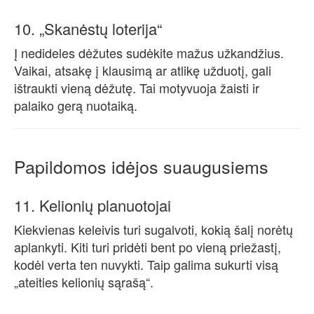
10. „Skanėstų loterija“
Į nedideles dėžutes sudėkite mažus užkandžius.
Vaikai, atsakę į klausimą ar atlikę užduotį, gali
ištraukti vieną dėžutę. Tai motyvuoja žaisti ir
palaiko gerą nuotaiką.
Papildomos idėjos suaugusiems
11. Kelionių planuotojai
Kiekvienas keleivis turi sugalvoti, kokią šalį norėtų
aplankyti. Kiti turi pridėti bent po vieną priežastį,
kodėl verta ten nuvykti. Taip galima sukurti visą
„ateities kelionių sąrašą“.