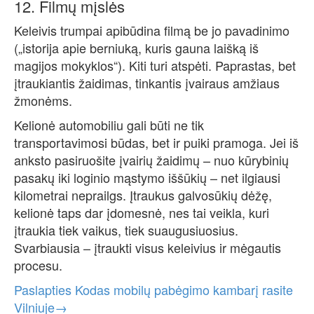
12. Filmų mįslės
Keleivis trumpai apibūdina filmą be jo pavadinimo
(„istorija apie berniuką, kuris gauna laišką iš
magijos mokyklos“). Kiti turi atspėti. Paprastas, bet
įtraukiantis žaidimas, tinkantis įvairaus amžiaus
žmonėms.
Kelionė automobiliu gali būti ne tik
transportavimosi būdas, bet ir puiki pramoga. Jei iš
anksto pasiruošite įvairių žaidimų – nuo kūrybinių
pasakų iki loginio mąstymo iššūkių – net ilgiausi
kilometrai neprailgs. Įtraukus galvosūkių dėžę,
kelionė taps dar įdomesnė, nes tai veikla, kuri
įtraukia tiek vaikus, tiek suaugusiuosius.
Svarbiausia – įtraukti visus keleivius ir mėgautis
procesu.
Paslapties Kodas mobilų pabėgimo kambarį rasite
Vilniuje→