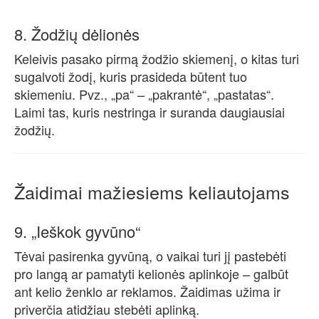
8. Žodžių dėlionės
Keleivis pasako pirmą žodžio skiemenį, o kitas turi
sugalvoti žodį, kuris prasideda būtent tuo
skiemeniu. Pvz., „pa“ – „pakrantė“, „pastatas“.
Laimi tas, kuris nestringa ir suranda daugiausiai
žodžių.
Žaidimai mažiesiems keliautojams
9. „Ieškok gyvūno“
Tėvai pasirenka gyvūną, o vaikai turi jį pastebėti
pro langą ar pamatyti kelionės aplinkoje – galbūt
ant kelio ženklo ar reklamos. Žaidimas užima ir
priverčia atidžiau stebėti aplinką.