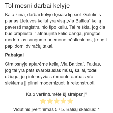
Tolimesni darbai kelyje
Kaip žinia, darbai kelyje tęsiasi lig šiol. Galutinis
planas Lietuvos keliui yra visą „Via Baltica“ kelią
paversti magistralinio tipo keliu. Tai reiškia, jog čia
bus praplėsta ir atnaujinta kelio danga, įrengtos
modernios saugumo priemonė pėstiesiems, įrengti
papildomi dviračių takai.
Pabaigai
Straipsnyje aptarėme kelią „Via Baltica“. Faktas,
jog tai yra pats svarbiausias mūsų šaliai, todėl
džiugu, jog intensyviais remonto darbais yra
siekiama jį pilnai modernizuoti ir rekonstruoti.
Kaip vertintumėte šį straipsnį?
Vidutinis įvertinimas
5
/ 5. Balsų skaičius:
1