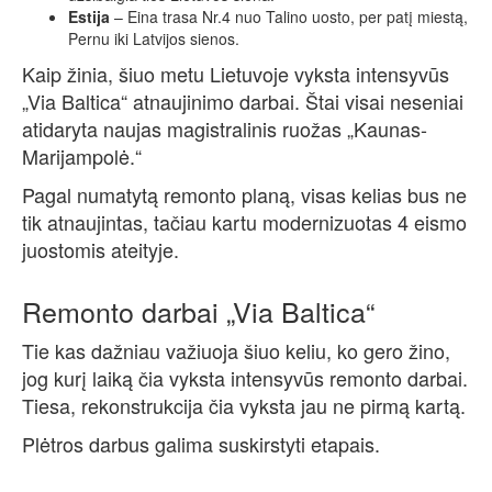
Estija
– Eina trasa Nr.4 nuo Talino uosto, per patį miestą,
Pernu iki Latvijos sienos.
Kaip žinia, šiuo metu Lietuvoje vyksta intensyvūs
„Via Baltica“ atnaujinimo darbai. Štai visai neseniai
atidaryta naujas magistralinis ruožas „Kaunas-
Marijampolė.“
Pagal numatytą remonto planą, visas kelias bus ne
tik atnaujintas, tačiau kartu modernizuotas 4 eismo
juostomis ateityje.
Remonto darbai „Via Baltica“
Tie kas dažniau važiuoja šiuo keliu, ko gero žino,
jog kurį laiką čia vyksta intensyvūs remonto darbai.
Tiesa, rekonstrukcija čia vyksta jau ne pirmą kartą.
Plėtros darbus galima suskirstyti etapais.