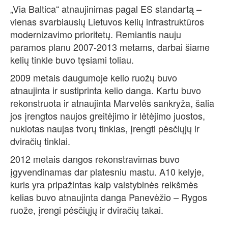
„Via Baltica“ atnaujinimas pagal ES standartą –
vienas svarbiausių Lietuvos kelių infrastruktūros
modernizavimo prioritetų. Remiantis nauju
paramos planu 2007-2013 metams, darbai šiame
kelių tinkle buvo tęsiami toliau.
2009 metais daugumoje kelio ruožų buvo
atnaujinta ir sustiprinta kelio danga. Kartu buvo
rekonstruota ir atnaujinta Marvelės sankryža, šalia
jos įrengtos naujos greitėjimo ir lėtėjimo juostos,
nuklotas naujas tvorų tinklas, įrengti pėsčiųjų ir
dviračių tinklai.
2012 metais dangos rekonstravimas buvo
įgyvendinamas dar platesniu mastu. A10 kelyje,
kuris yra pripažintas kaip valstybinės reikšmės
kelias buvo atnaujinta danga Panevėžio – Rygos
ruože, įrengi pėsčiųjų ir dviračių takai.