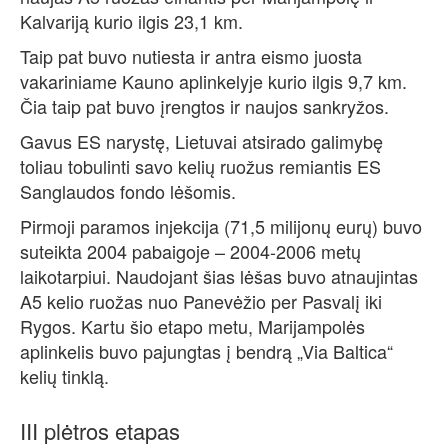
Kalvariją kurio ilgis 23,1 km.
Taip pat buvo nutiesta ir antra eismo juosta
vakariniame Kauno aplinkelyje kurio ilgis 9,7 km.
Čia taip pat buvo įrengtos ir naujos sankryžos.
Gavus ES narystę, Lietuvai atsirado galimybę
toliau tobulinti savo kelių ruožus remiantis ES
Sanglaudos fondo lėšomis.
Pirmoji paramos injekcija (71,5 milijonų eurų) buvo
suteikta 2004 pabaigoje – 2004-2006 metų
laikotarpiui. Naudojant šias lėšas buvo atnaujintas
A5 kelio ruožas nuo Panevėžio per Pasvalį iki
Rygos. Kartu šio etapo metu, Marijampolės
aplinkelis buvo pajungtas į bendrą „Via Baltica“
kelių tinklą.
III plėtros etapas