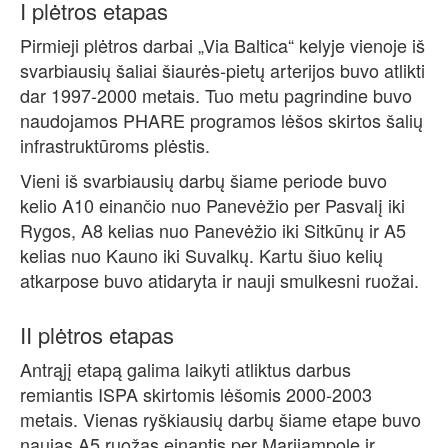
I plėtros etapas
Pirmieji plėtros darbai „Via Baltica“ kelyje vienoje iš
svarbiausių šaliai šiaurės-pietų arterijos buvo atlikti
dar 1997-2000 metais. Tuo metu pagrindine buvo
naudojamos PHARE programos lėšos skirtos šalių
infrastruktūroms plėstis.
Vieni iš svarbiausių darbų šiame periode buvo
kelio A10 einančio nuo Panevėžio per Pasvalį iki
Rygos, A8 kelias nuo Panevėžio iki Sitkūnų ir A5
kelias nuo Kauno iki Suvalkų. Kartu šiuo kelių
atkarpose buvo atidaryta ir nauji smulkesni ruožai.
II plėtros etapas
Antrąjį etapą galima laikyti atliktus darbus
remiantis ISPA skirtomis lėšomis 2000-2003
metais. Vienas ryškiausių darbų šiame etape buvo
naujas A5 ruožas einantis per Marijampolę ir