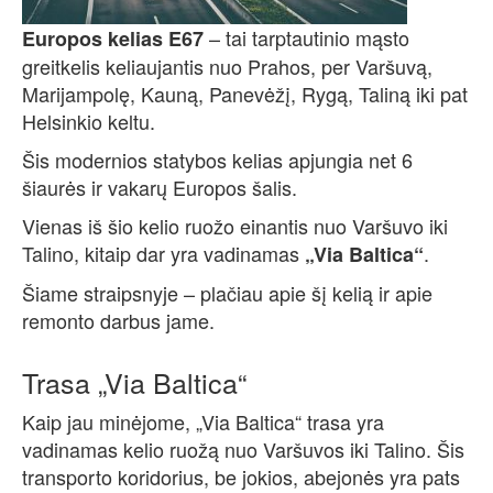
– tai tarptautinio mąsto
Europos kelias E67
greitkelis keliaujantis nuo Prahos, per Varšuvą,
Marijampolę, Kauną, Panevėžį, Rygą, Taliną iki pat
Helsinkio keltu.
Šis modernios statybos kelias apjungia net 6
šiaurės ir vakarų Europos šalis.
Vienas iš šio kelio ruožo einantis nuo Varšuvo iki
Talino, kitaip dar yra vadinamas
.
„Via Baltica“
Šiame straipsnyje – plačiau apie šį kelią ir apie
remonto darbus jame.
Trasa „Via Baltica“
Kaip jau minėjome, „Via Baltica“ trasa yra
vadinamas kelio ruožą nuo Varšuvos iki Talino. Šis
transporto koridorius, be jokios, abejonės yra pats