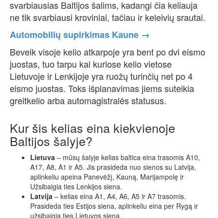
svarbiausias Baltijos šalims, kadangi čia keliauja
ne tik svarbiausi kroviniai, tačiau ir keleivių srautai.
Automobilių supirkimas Kaune →
Beveik visoje kelio atkarpoje yra bent po dvi eismo
juostas, tuo tarpu kai kuriose kelio vietose
Lietuvoje ir Lenkijoje yra ruožų turinčių net po 4
eismo juostas. Toks išplanavimas jiems suteikia
greitkelio arba automagistralės statusus.
Kur šis kelias eina kiekvienoje
Baltijos šalyje?
Lietuva
– mūsų šalyje kelias baltica eina trasomis A10,
A17, A8, A1 ir A5. Jis prasideda nuo sienos su Latvija,
aplinkeliu apeina Panevėžį, Kauną, Marijampolę ir
Užsibaigia ties Lenkijos siena.
Latvija
– kelias eina A1, A4, A6, A5 ir A7 trasomis.
Prasideda ties Estijos siena, aplinkeliu eina per Rygą ir
užsibaigia ties Lietuvos siena.