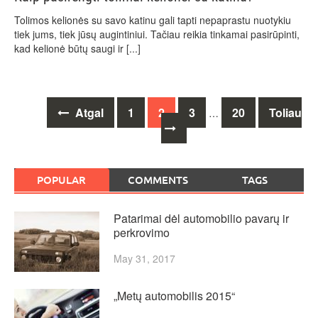
Tolimos kelionės su savo katinu gali tapti nepaprastu nuotykiu
tiek jums, tiek jūsų augintiniui. Tačiau reikia tinkamai pasirūpinti,
kad kelionė būtų saugi ir
[...]
Posts
Atgal
1
2
3
20
Toliau
…
navigation
POPULAR
COMMENTS
TAGS
Patarimai dėl automobilio pavarų ir
perkrovimo
May 31, 2017
„Metų automobilis 2015“