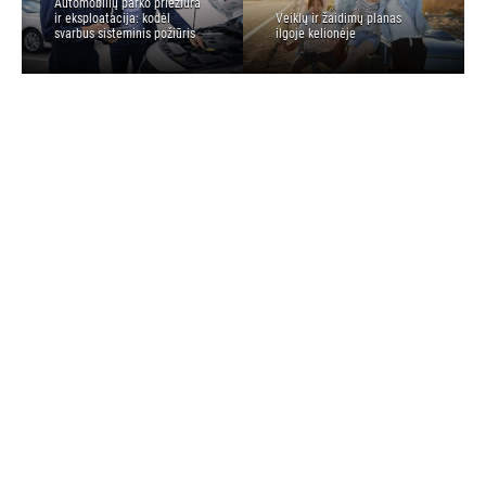
Automobilių parko priežiūra
ir eksploatacija: kodėl
Veiklų ir žaidimų planas
svarbus sisteminis požiūris
ilgoje kelionėje