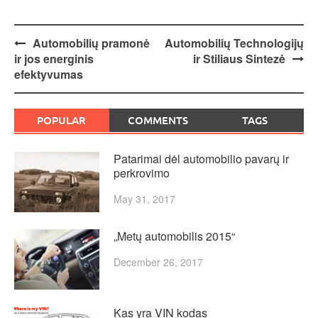
Post
Automobilių pramonė
Automobilių Technologijų
ir jos energinis
ir Stiliaus Sintezė
navigation
efektyvumas
POPULAR
COMMENTS
TAGS
Patarimai dėl automobilio pavarų ir
perkrovimo
May 31, 2017
„Metų automobilis 2015“
December 26, 2017
Kas yra VIN kodas