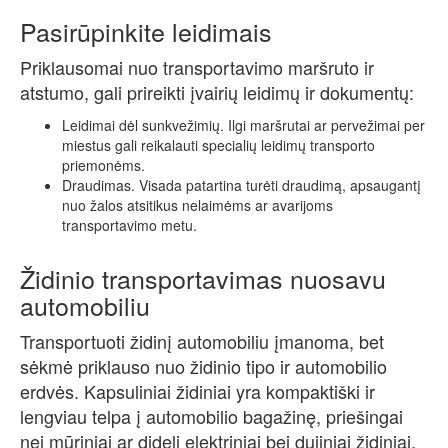
Pasirūpinkite leidimais
Priklausomai nuo transportavimo maršruto ir
atstumo, gali prireikti įvairių leidimų ir dokumentų:
Leidimai dėl sunkvežimių. Ilgi maršrutai ar pervežimai per
miestus gali reikalauti specialių leidimų transporto
priemonėms.
Draudimas. Visada patartina turėti draudimą, apsaugantį
nuo žalos atsitikus nelaimėms ar avarijoms
transportavimo metu.
Židinio transportavimas nuosavu
automobiliu
Transportuoti židinį automobiliu įmanoma, bet
sėkmė priklauso nuo židinio tipo ir automobilio
erdvės. Kapsuliniai židiniai yra kompaktiški ir
lengviau telpa į automobilio bagažinę, priešingai
nei mūriniai ar dideli elektriniai bei dujiniai židiniai,