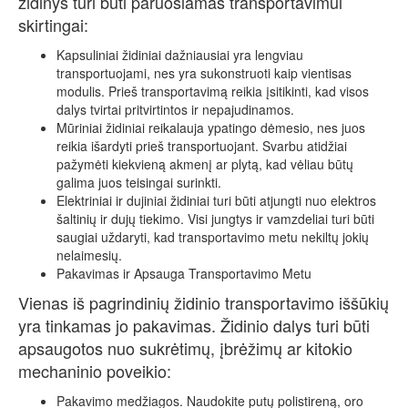
židinys turi būti paruošiamas transportavimui
skirtingai:
Kapsuliniai židiniai dažniausiai yra lengviau
transportuojami, nes yra sukonstruoti kaip vientisas
modulis. Prieš transportavimą reikia įsitikinti, kad visos
dalys tvirtai pritvirtintos ir nepajudinamos.
Mūriniai židiniai reikalauja ypatingo dėmesio, nes juos
reikia išardyti prieš transportuojant. Svarbu atidžiai
pažymėti kiekvieną akmenį ar plytą, kad vėliau būtų
galima juos teisingai surinkti.
Elektriniai ir dujiniai židiniai turi būti atjungti nuo elektros
šaltinių ir dujų tiekimo. Visi jungtys ir vamzdeliai turi būti
saugiai uždaryti, kad transportavimo metu nekiltų jokių
nelaimesių.
Pakavimas ir Apsauga Transportavimo Metu
Vienas iš pagrindinių židinio transportavimo iššūkių
yra tinkamas jo pakavimas. Židinio dalys turi būti
apsaugotos nuo sukrėtimų, įbrėžimų ar kitokio
mechaninio poveikio:
Pakavimo medžiagos. Naudokite putų polistireną, oro