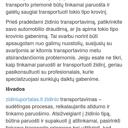
transporto priemonė būtų tinkamai paruošta ir
galėtų saugiai transportuoti tokio tipo krovinį.
Prieš pradėdami židinio transportavimą, patikrinkite
savo automobilio draudimą, ar jis apima tokio tipo
krovinio gabenimą. Tai svarbu norint būti
apsaugotam nuo galimų nuostolių, susijusių su
avarijomis ar kitomis transportavimo metu
atsirandančiomis problemomis. Jeigu esate ne tikri,
kaip tinkamai paruošti ar transportuoti židinį, geriau
pasikonsultuoti su profesionalais, kurie
specializuojasi sunkiųjų daiktų gabenime.
Išvados
zidiniuportalas.lt židinio
transportavimas –
sudėtingas procesas, reikalaujantis atidumo ir
tinkamo paruošimo. Atsižvelgiant į židinio tipą,
būtina paruošti ir supakuoti jį atitinkamai, pasirinkti
tinkamą transporto priemonę bei užtikrinti, kad