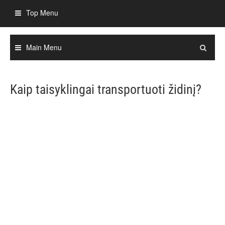
Skip
Top Menu
to
content
Main Menu
Kaip taisyklingai transportuoti židinį?