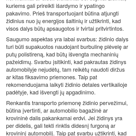
kuriems gali prireikti išardymo ir ypatingo
pakavimo. Prieš transportuojant būtina atjungti
židinius nuo jų energijos šaltinių ir užtikrinti, kad
visos dalys būtų apsaugotos ir tvirtai pritvirtintos.
Saugumo aspektas yra labai svarbus: židinio dalys
turi būti supakuotos naudojant burbulinę plėvelę ar
putų polistireną, kad būtų išvengta mechaninių
pažeidimų. Svarbu įsitikinti, kad pakrautas židinys
automobilyje nejudėtų, tam reikėtų naudoti diržus
ar kitas fiksavimo priemones. Taip pat
rekomenduojama laikyti židinio detales vertikalioje
padėtyje, kad išvengti jų apgadinimo.
Renkantis transporto priemonę židinio pervežimui,
būtina įvertinti, ar automobilio bagažinė ar
krovininė dalis pakankamai erdvi. Jei židinys yra
per didelis, gali tekti rinktis didesnį furgoną ar
krovininį automobilį. Taip pat svarbu užtikrinti, kad