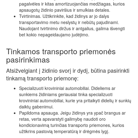
pagalvėles ir kitas amortizuojančias medžiagas, kurios
apsaugotų židinio paviršius ir smulkias detales.
Tvirtinimas. Užtikrinkite, kad židinys ar jo dalys
transportavimo metu neslystų ir nebūtų pajudinami.
Naudojant tvirtinimo diržus ir antgalius, galima išvengti
bet kokio nepageidaujamo judėjimo.
Tinkamos transporto priemonės
pasirinkimas
Atsižvelgiant į židinio svorį ir dydį, būtina pasirinkti
tinkamą transporto priemonę:
Specializuoti krovininiai automobiliai. Dideliems ar
sunkiems židiniams geriausiai tinka specializuoti
krovininiai automobiliai, kurie yra pritaikyti didelių ir sunkių
daiktų gabenimui.
Papildoma apsauga. Jeigu židinys yra ypač brangus ar
retas, verta apsvarstyti galimybę naudoti oro
kondicionavimą turinčias transporto priemones, kurios
užtikrins pastovią temperatūrą ir drėgmės lygį.