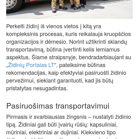
Perkelti židinį iš vienos vietos į kitą yra
kompleksinis procesas, kuris reikalauja kruopščios
organizacijos ir dėmesio. Norint užtikrinti sklandų
transportavimą, būtina įvertinti kelis lemiamus
aspektus. Šiame straipsnyje, bendradarbiaujant su
„
Židinių Portalas LT
“, pateiksime būtinas
rekomendacijas, kaip efektyviai pasiruošti židinio
pervežimui, siekiant garantuoti, kad jis būtų
pristatytas nesugadintas.
Pasiruošimas transportavimui
Pirmasis ir svarbiausias žingsnis – nustatyti židinio
tipą. Židiniai gali būti įvairių rūšių: kapsuliniai,
mūriniai, elektriniai ar dujiniai. Kiekvieno tipo