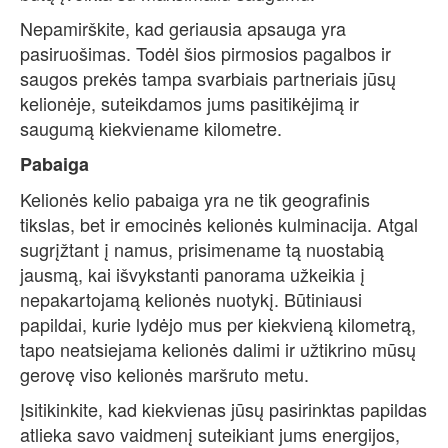
Nepamirškite, kad geriausia apsauga yra
pasiruošimas. Todėl šios pirmosios pagalbos ir
saugos prekės tampa svarbiais partneriais jūsų
kelionėje, suteikdamos jums pasitikėjimą ir
saugumą kiekviename kilometre.
Pabaiga
Kelionės kelio pabaiga yra ne tik geografinis
tikslas, bet ir emocinės kelionės kulminacija. Atgal
sugrįžtant į namus, prisimename tą nuostabią
jausmą, kai išvykstanti panorama užkeikia į
nepakartojamą kelionės nuotykį. Būtiniausi
papildai, kurie lydėjo mus per kiekvieną kilometrą,
tapo neatsiejama kelionės dalimi ir užtikrino mūsų
gerovę viso kelionės maršruto metu.
Įsitikinkite, kad kiekvienas jūsų pasirinktas papildas
atlieka savo vaidmenį suteikiant jums energijos,