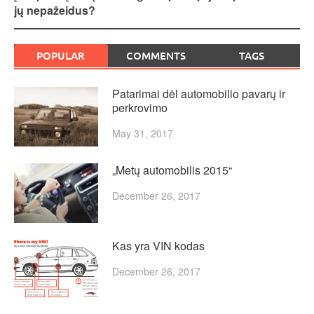
navigation
jų nepažeidus?
POPULAR
COMMENTS
TAGS
Patarimai dėl automobilio pavarų ir
perkrovimo
May 31, 2017
„Metų automobilis 2015“
December 26, 2017
Kas yra VIN kodas
December 26, 2017