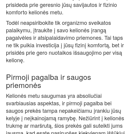
prisideda prie geresnio jūsų savijautos ir fizinio
komforto kelionės metu.
Todėl neapsiribokite tik organizmo sveikatos
palaikymu, įtraukite į savo kelionės įrangą
pagalvėles ir atsipalaidavimo priemones. Tai taps
ne tik puikia investicija į jūsų fizinį komfortą, bet ir
prisidės prie gero nuotaikos išsaugojimo per visą
kelionę.
Pirmoji pagalba ir saugos
priemonės
Kelionės metu saugumas yra absoliučiai
svarbiausias aspektas, ir pirmoji pagalba bei
saugos prekės tampa nepakeičiamu įrankiu jūsų
kelyje į neįkainojamą ramybę. Nežiūrint į kelionės
trukmę ar maršrutą, šios prekės gali suteikti jums
jausmą, kad esate pasiruošęs kiekvienam iššūkiui.