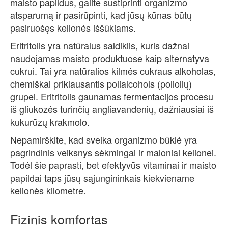
maisto papildus, galite sustiprinti organizmo
atsparumą ir pasirūpinti, kad jūsų kūnas būtų
pasiruošęs kelionės iššūkiams.
Eritritolis yra natūralus saldiklis, kuris dažnai
naudojamas maisto produktuose kaip alternatyva
cukrui. Tai yra natūralios kilmės cukraus alkoholas,
chemiškai priklausantis polialcohols (poliolių)
grupei. Eritritolis gaunamas fermentacijos procesu
iš gliukozės turinčių angliavandenių, dažniausiai iš
kukurūzų krakmolo.
Nepamirškite, kad sveika organizmo būklė yra
pagrindinis veiksnys sėkmingai ir maloniai kelionei.
Todėl šie paprasti, bet efektyvūs vitaminai ir maisto
papildai taps jūsų sąjungininkais kiekviename
kelionės kilometre.
Fizinis komfortas