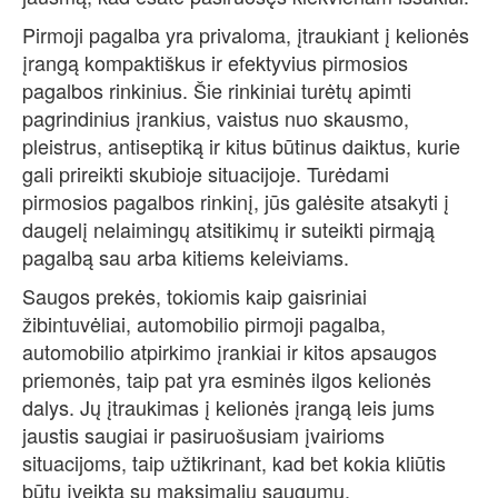
Pirmoji pagalba yra privaloma, įtraukiant į kelionės
įrangą kompaktiškus ir efektyvius pirmosios
pagalbos rinkinius. Šie rinkiniai turėtų apimti
pagrindinius įrankius, vaistus nuo skausmo,
pleistrus, antiseptiką ir kitus būtinus daiktus, kurie
gali prireikti skubioje situacijoje. Turėdami
pirmosios pagalbos rinkinį, jūs galėsite atsakyti į
daugelį nelaimingų atsitikimų ir suteikti pirmąją
pagalbą sau arba kitiems keleiviams.
Saugos prekės, tokiomis kaip gaisriniai
žibintuvėliai, automobilio pirmoji pagalba,
automobilio atpirkimo įrankiai ir kitos apsaugos
priemonės, taip pat yra esminės ilgos kelionės
dalys. Jų įtraukimas į kelionės įrangą leis jums
jaustis saugiai ir pasiruošusiam įvairioms
situacijoms, taip užtikrinant, kad bet kokia kliūtis
būtų įveikta su maksimaliu saugumu.