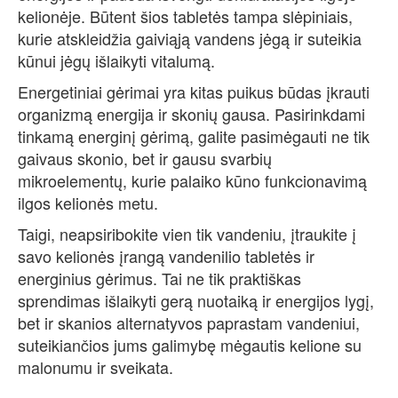
kelionėje. Būtent šios tabletės tampa slėpiniais,
kurie atskleidžia gaiviąją vandens jėgą ir suteikia
kūnui jėgų išlaikyti vitalumą.
Energetiniai gėrimai yra kitas puikus būdas įkrauti
organizmą energija ir skonių gausa. Pasirinkdami
tinkamą energinį gėrimą, galite pasimėgauti ne tik
gaivaus skonio, bet ir gausu svarbių
mikroelementų, kurie palaiko kūno funkcionavimą
ilgos kelionės metu.
Taigi, neapsiribokite vien tik vandeniu, įtraukite į
savo kelionės įrangą vandenilio tabletės ir
energinius gėrimus. Tai ne tik praktiškas
sprendimas išlaikyti gerą nuotaiką ir energijos lygį,
bet ir skanios alternatyvos paprastam vandeniui,
suteikiančios jums galimybę mėgautis kelione su
malonumu ir sveikata.