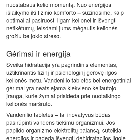
nuostabaus kelio momentą. Nuo energijos
išlaikymo iki fizinio komforto – sužinosime, kaip
optimaliai pasiruošti ilgam kelionei ir išvengti
netikėtumų, leisdami jums mėgautis kelionės
grožiu be jokio streso.
Gėrimai ir energija
Sveika hidratacija yra pagrindinis elementas,
užtikrinantis fizinį ir psichologinį gerovę ilgos
kelionės metu. Vandenilio tabletės bei energetiniai
gėrimai yra neatsiejama kiekvieno keliautojo
įranga, kurie žymiai prisideda prie nuotaikingo
kelionės maršruto.
Vandenilio tabletės – tai inovatyvus būdas
pasirūpinti vandens tiekimu organizmui. Jos
papildo organizmo elektrolitų balansą, suteikia
energijos ir padeda išvengti dehidratacijos ilgoje