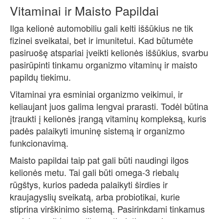
Vitaminai ir Maisto Papildai
Ilga kelionė automobiliu gali kelti iššūkius ne tik
fizinei sveikatai, bet ir imunitetui. Kad būtumėte
pasiruošę atspariai įveikti kelionės iššūkius, svarbu
pasirūpinti tinkamu organizmo vitaminų ir maisto
papildų tiekimu.
Vitaminai yra esminiai organizmo veikimui, ir
keliaujant juos galima lengvai prarasti. Todėl būtina
įtraukti į kelionės įrangą vitaminų kompleksą, kuris
padės palaikyti imuninę sistemą ir organizmo
funkcionavimą.
Maisto papildai taip pat gali būti naudingi ilgos
kelionės metu. Tai gali būti omega-3 riebalų
rūgštys, kurios padeda palaikyti širdies ir
kraujagyslių sveikatą, arba probiotikai, kurie
stiprina virškinimo sistemą. Pasirinkdami tinkamus