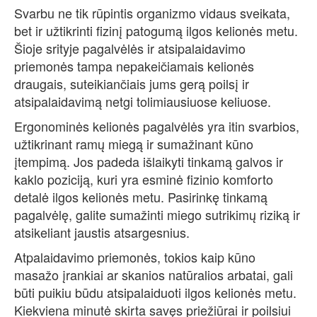
Svarbu ne tik rūpintis organizmo vidaus sveikata,
bet ir užtikrinti fizinį patogumą ilgos kelionės metu.
Šioje srityje pagalvėlės ir atsipalaidavimo
priemonės tampa nepakeičiamais kelionės
draugais, suteikiančiais jums gerą poilsį ir
atsipalaidavimą netgi tolimiausiuose keliuose.
Ergonominės kelionės pagalvėlės yra itin svarbios,
užtikrinant ramų miegą ir sumažinant kūno
įtempimą. Jos padeda išlaikyti tinkamą galvos ir
kaklo poziciją, kuri yra esminė fizinio komforto
detalė ilgos kelionės metu. Pasirinkę tinkamą
pagalvėlę, galite sumažinti miego sutrikimų riziką ir
atsikeliant jaustis atsargesnius.
Atpalaidavimo priemonės, tokios kaip kūno
masažo įrankiai ar skanios natūralios arbatai, gali
būti puikiu būdu atsipalaiduoti ilgos kelionės metu.
Kiekviena minutė skirta savęs priežiūrai ir poilsiui