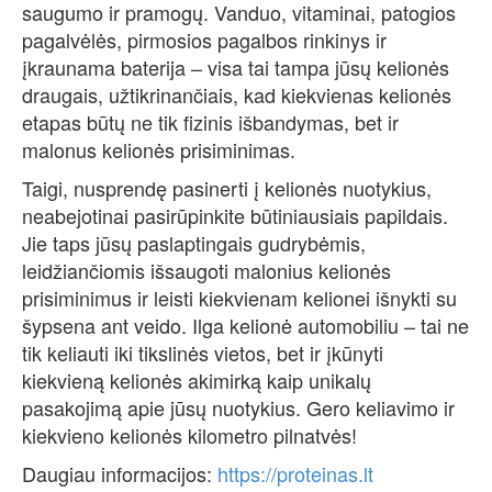
saugumo ir pramogų. Vanduo, vitaminai, patogios
pagalvėlės, pirmosios pagalbos rinkinys ir
įkraunama baterija – visa tai tampa jūsų kelionės
draugais, užtikrinančiais, kad kiekvienas kelionės
etapas būtų ne tik fizinis išbandymas, bet ir
malonus kelionės prisiminimas.
Taigi, nusprendę pasinerti į kelionės nuotykius,
neabejotinai pasirūpinkite būtiniausiais papildais.
Jie taps jūsų paslaptingais gudrybėmis,
leidžiančiomis išsaugoti malonius kelionės
prisiminimus ir leisti kiekvienam kelionei išnykti su
šypsena ant veido. Ilga kelionė automobiliu – tai ne
tik keliauti iki tikslinės vietos, bet ir įkūnyti
kiekvieną kelionės akimirką kaip unikalų
pasakojimą apie jūsų nuotykius. Gero keliavimo ir
kiekvieno kelionės kilometro pilnatvės!
Daugiau informacijos:
https://proteinas.lt