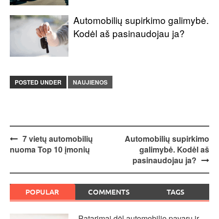
Automobilių supirkimo galimybė.
Kodėl aš pasinaudojau ja?
POSTED UNDER
NAUJIENOS
Post
7 vietų automobilių
Automobilių supirkimo
nuoma Top 10 įmonių
galimybė. Kodėl aš
navigation
pasinaudojau ja?
POPULAR
COMMENTS
TAGS
Patarimai dėl automobilio pavarų ir