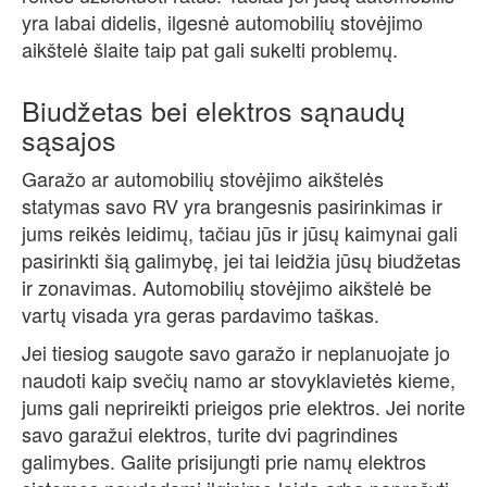
yra labai didelis, ilgesnė automobilių stovėjimo
aikštelė šlaite taip pat gali sukelti problemų.
Biudžetas bei elektros sąnaudų
sąsajos
Garažo ar automobilių stovėjimo aikštelės
statymas savo RV yra brangesnis pasirinkimas ir
jums reikės leidimų, tačiau jūs ir jūsų kaimynai gali
pasirinkti šią galimybę, jei tai leidžia jūsų biudžetas
ir zonavimas. Automobilių stovėjimo aikštelė be
vartų visada yra geras pardavimo taškas.
Jei tiesiog saugote savo garažo ir neplanuojate jo
naudoti kaip svečių namo ar stovyklavietės kieme,
jums gali neprireikti prieigos prie elektros. Jei norite
savo garažui elektros, turite dvi pagrindines
galimybes. Galite prisijungti prie namų elektros