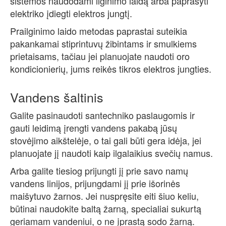
sistemos naudodami ilginimo laidą arba paprašyti
elektriko įdiegti elektros jungtį.
Prailginimo laido metodas paprastai suteikia
pakankamai stiprintuvų žibintams ir smulkiems
prietaisams, tačiau jei planuojate naudoti oro
kondicionierių, jums reikės tikros elektros jungties.
Vandens šaltinis
Galite pasinaudoti santechniko paslaugomis ir
gauti leidimą įrengti vandens pakabą jūsų
stovėjimo aikštelėje, o tai gali būti gera idėja, jei
planuojate jį naudoti kaip ilgalaikius svečių namus.
Arba galite tiesiog prijungti jį prie savo namų
vandens linijos, prijungdami jį prie išorinės
maišytuvo žarnos. Jei nuspręsite eiti šiuo keliu,
būtinai naudokite baltą žarną, specialiai sukurtą
geriamam vandeniui, o ne įprastą sodo žarną.