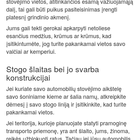
stovėjimo vietos, atitinkančios esamą važiuojamąją
dalį, tai gali būti puikus pasiteisinimas įrengti
platesnį grindinio akmenį.
Jums gali tekti gerokai apkarpyti netoliese
esančius medžius, krūmus ar krūmus, kad
įsitikintumėte, jog turite pakankamai vietos savo
valčiai ar kemperiui.
Stogo šlaitas bei jo svarba
konstrukcijai
Jei kuriate savo automobilių stovėjimo aikštelę
savo šoniniame kieme ar šalia namų, atkreipkite
dėmesį į savo stogo liniją ir įsitikinkite, kad turite
pakankamai vietos.
Jei teritorija, kurioje planuojate statyti pramoginę
transporto priemonę, yra ant šlaito, jums, žinoma,
reikės užblokuoti ratus. Tačiau jei jūsų automobilis