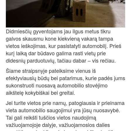
Didmiesčių gyventojams jau ilgus metus tikru
galvos skausmu kone kiekvieną vakarą tampa
vietos ieškojimas, kur pasistatyti automobilį. Prieš
kurį laiką dar būdavo galima rasti vietų prie
didesnių parduotuvių, tačiau dabar – vis rečiau.
Šiame straipsnyje pateiksime vienus iš
efektyviausių būdų bei patarimus, kurie padės jums
sukonstruoti nuosavą automobilio stovėjimo
aikštelę kokybiškai bei greitai.
Jei turite vietos prie namų, patogiausia ir prieinama
vieta automobilio saugojimui yra jūsų nuosavybė.
Tai gali reikšti tuščios vietos naudojimą
važiuojamojoje dalyje, važiuojamosios dalies