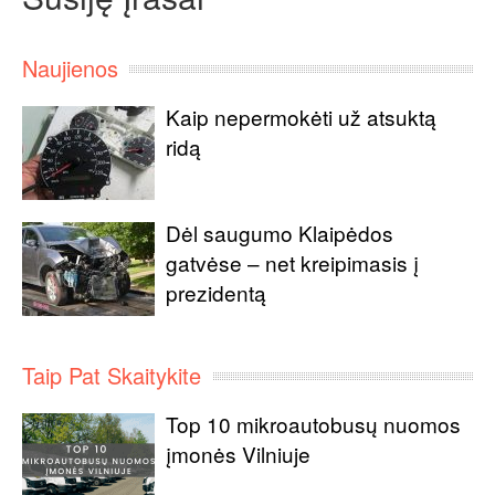
Naujienos
Kaip nepermokėti už atsuktą
ridą
Dėl saugumo Klaipėdos
gatvėse – net kreipimasis į
prezidentą
Taip Pat Skaitykite
Top 10 mikroautobusų nuomos
įmonės Vilniuje