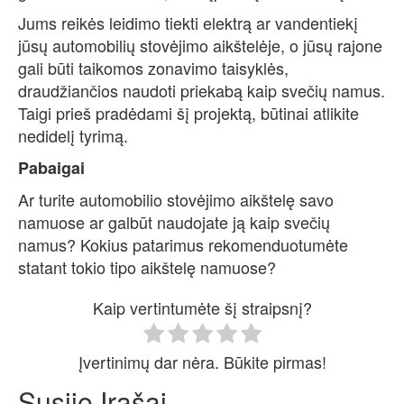
Jums reikės leidimo tiekti elektrą ar vandentiekį
jūsų automobilių stovėjimo aikštelėje, o jūsų rajone
gali būti taikomos zonavimo taisyklės,
draudžiančios naudoti priekabą kaip svečių namus.
Taigi prieš pradėdami šį projektą, būtinai atlikite
nedidelį tyrimą.
Pabaigai
Ar turite automobilio stovėjimo aikštelę savo
namuose ar galbūt naudojate ją kaip svečių
namus? Kokius patarimus rekomenduotumėte
statant tokio tipo aikštelę namuose?
Kaip vertintumėte šį straipsnį?
Įvertinimų dar nėra. Būkite pirmas!
Susiję Įrašai