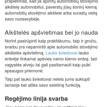
praplėtimas, kad jis apimtų automobilių stovėjimo
aikštelę automobiliui, paverstų jūsų šoninį kiemą
automobilių stovėjimo aikštele arba surastų vietą
savo nuosavybėje.
Aikštelės apšvietimas bei jo nauda
Norint pasirūpinti kaip praktiškumu, taip ir grožiu,
svarbu yra nepamiršti apie automobilio stovėjimo
aikštelės apšvietimą.
Lauko šviestuvai
lauko
erdvėje tinkamai apšvies namo kiemo erdvę, tad
vagystės atveju tai gali pasitarnauti kaip puiki
apsaugos priemonė.
Taip pat lauko šviestuvai neleis jums suklupti
tamsoje bei atliks savo estetinę funkciją.
Regėjimo linija svarba
Jūsų kaimynai daug rečiau skundžiasi jūsų