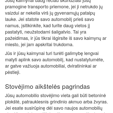
pramogine transporto priemone, jei ji netrukdo jų
vaizdui ar nekelia virš jų gyvenamųjų patalpų
lauke. Jei statote savo automobilį prieš savo
namus, įsitikinkite, kad turite daug vietos jį
pastatyti, neužstodami šaligatvio. Tai yra
pažeidimas, ir jūs tikrai išgirsite iš savo kaimynų ar
miesto, jei jam apskritai trukdoma.
Jūs ir jūsų kaimynai turi turėti galimybę lengvai
matyti aplink savo automobilį, kad nustatytumėte,
ar gatve važiuoja automobiliai, dviratininkai ar
pėstieji.
Stovėjimo aikštelės pagrindas
Jūsų automobilio stovėjimo vieta gali būti betoninė
plokštė, patrauklesnis grindinio akmuo arba žvyras.
Jei esate susirūpinę dėl savo naujos automobilių