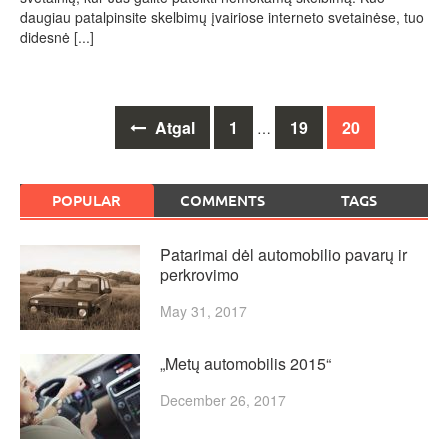
daugiau patalpinsite skelbimų įvairiose interneto svetainėse, tuo
didesnė
[...]
Posts
Atgal
1
19
20
…
navigation
POPULAR
COMMENTS
TAGS
Patarimai dėl automobilio pavarų ir
perkrovimo
May 31, 2017
„Metų automobilis 2015“
December 26, 2017