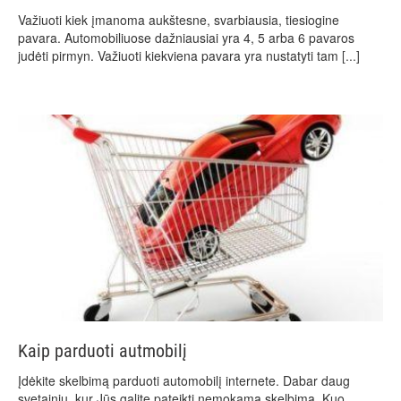
Važiuoti kiek įmanoma aukštesne, svarbiausia, tiesiogine
pavara. Automobiliuose dažniausiai yra 4, 5 arba 6 pavaros
judėti pirmyn. Važiuoti kiekviena pavara yra nustatyti tam
[...]
Kaip parduoti autmobilį
Įdėkite skelbimą parduoti automobilį internete. Dabar daug
svetainių, kur Jūs galite pateikti nemokamą skelbimą. Kuo