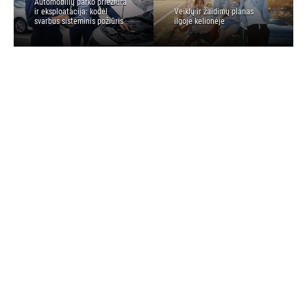
Automobilių parko priežiūra
ir eksploatacija: kodėl
Veiklų ir žaidimų planas
svarbus sisteminis požiūris
ilgoje kelionėje